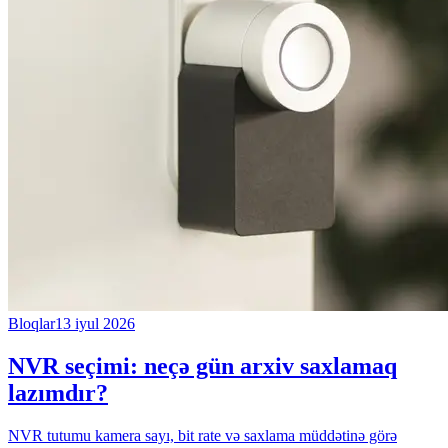
Bloqlar
13 iyul 2026
NVR seçimi: neçə gün arxiv saxlamaq
lazımdır?
NVR tutumu kamera sayı, bit rate və saxlama müddətinə görə