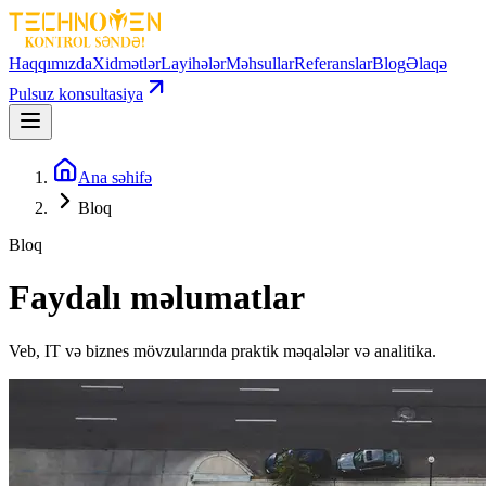
Haqqımızda
Xidmətlər
Layihələr
Məhsullar
Referanslar
Blog
Əlaqə
Pulsuz konsultasiya
Ana səhifə
Bloq
Bloq
Faydalı məlumatlar
Veb, IT və biznes mövzularında praktik məqalələr və analitika.