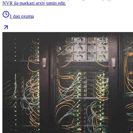
NVR ilə mərkəzi arxiv təmin edir.
1 dəq
oxuma