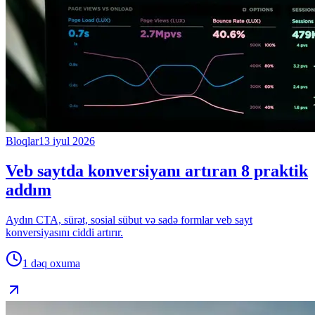
Bloqlar
13 iyul 2026
Veb saytda konversiyanı artıran 8 praktik
addım
Aydın CTA, sürət, sosial sübut və sadə formlar veb sayt
konversiyasını ciddi artırır.
1 dəq
oxuma