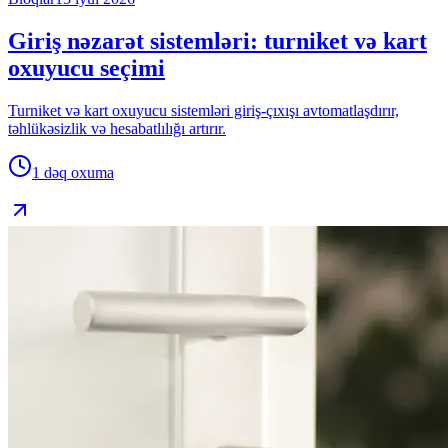
Giriş nəzarət sistemləri: turniket və kart
oxuyucu seçimi
Turniket və kart oxuyucu sistemləri giriş-çıxışı avtomatlaşdırır,
təhlükəsizlik və hesabatlılığı artırır.
1 dəq
oxuma