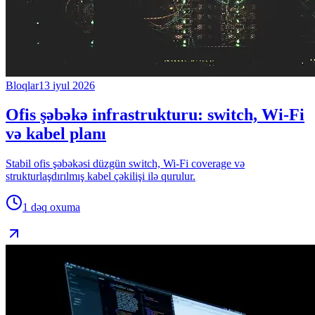
Bloqlar
13 iyul 2026
Ofis şəbəkə infrastrukturu: switch, Wi-Fi
və kabel planı
Stabil ofis şəbəkəsi düzgün switch, Wi-Fi coverage və
strukturlaşdırılmış kabel çəkilişi ilə qurulur.
1 dəq
oxuma