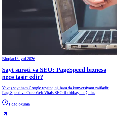
Bloqlar
13 iyul 2026
Sayt sürəti və SEO: PageSpeed biznesə
necə təsir edir?
Yavaş sayt həm Google reytinqini, həm də konversiyanı zəiflədir.
PageSpeed və Core Web Vitals SEO ilə birbaşa bağlıdır.
1 dəq
oxuma