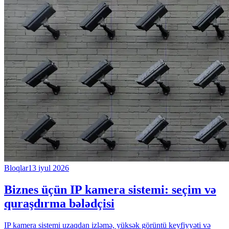
Bloqlar
13 iyul 2026
Biznes üçün IP kamera sistemi: seçim və
quraşdırma bələdçisi
IP kamera sistemi uzaqdan izləmə, yüksək görüntü keyfiyyəti və