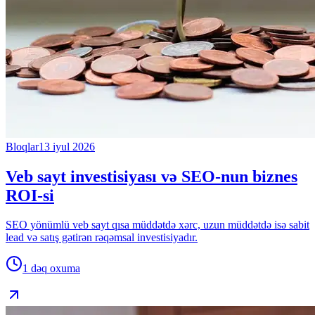
Bloqlar
13 iyul 2026
Veb sayt investisiyası və SEO-nun biznes
ROI-si
SEO yönümlü veb sayt qısa müddətdə xərc, uzun müddətdə isə sabit
lead və satış gətirən rəqəmsal investisiyadır.
1 dəq
oxuma