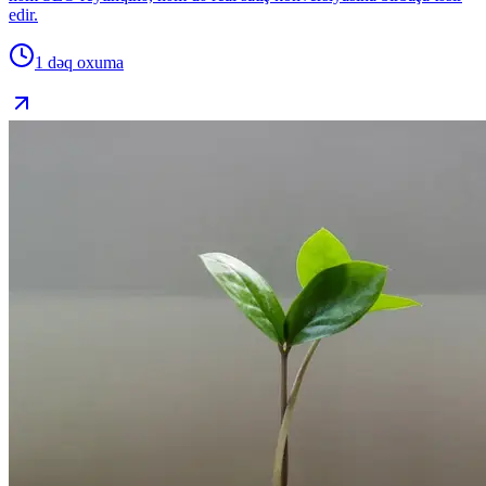
edir.
1 dəq
oxuma