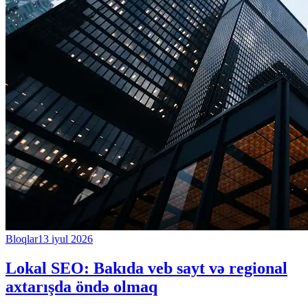
Bloqlar
13 iyul 2026
Lokal SEO: Bakıda veb sayt və regional
axtarışda öndə olmaq