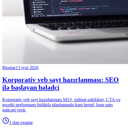
Bloqlar
13 iyul 2026
Korporativ veb sayt hazırlanması: SEO
ilə başlayan bələdçi
Korporativ veb sayt hazırlanması SEO, xidmət səhifələri, CTA və
texniki performans birlikdə planlananda həm brend, həm satış
nəticəsi verir.
1 dəq
oxuma