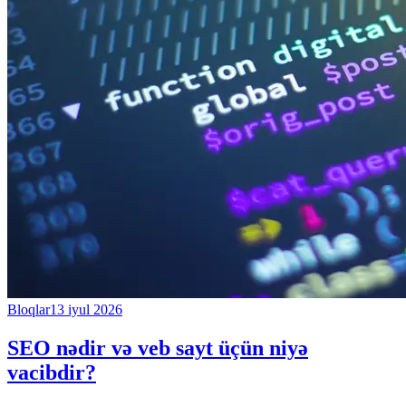
Bloqlar
13 iyul 2026
SEO nədir və veb sayt üçün niyə
vacibdir?