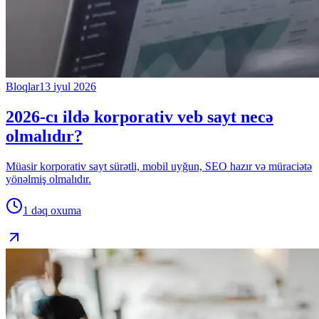
Bloqlar
13 iyul 2026
2026-cı ildə korporativ veb sayt necə
olmalıdır?
Müasir korporativ sayt sürətli, mobil uyğun, SEO hazır və müraciətə
yönəlmiş olmalıdır.
1 dəq
oxuma