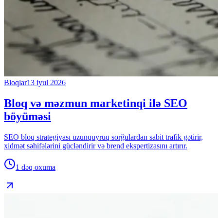
Bloqlar
13 iyul 2026
Bloq və məzmun marketinqi ilə SEO
böyüməsi
SEO bloq strategiyası uzunquyruq sorğulardan sabit trafik gətirir,
xidmət səhifələrini gücləndirir və brend ekspertizasını artırır.
1 dəq
oxuma