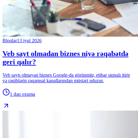
Bloqlar
13 iyul 2026
Veb sayt olmadan biznes niyə rəqabətdə
geri qalır?
Veb saytı olmayan biznes Google-da görünmür, etibar siqnalı itirir
və rəqiblərin rəqəmsal kanallarından müştəri uduzur.
1 dəq
oxuma