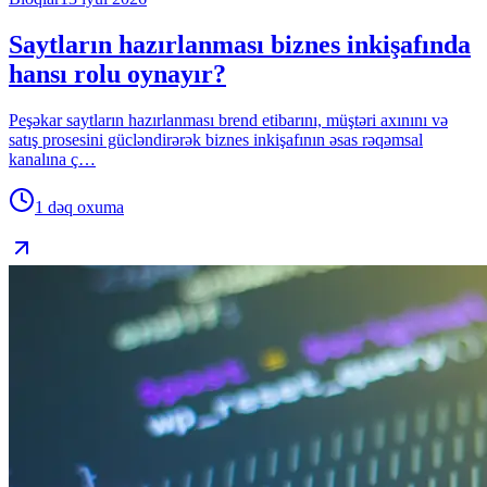
Saytların hazırlanması biznes inkişafında
hansı rolu oynayır?
Peşəkar saytların hazırlanması brend etibarını, müştəri axınını və
satış prosesini gücləndirərək biznes inkişafının əsas rəqəmsal
kanalına ç…
1 dəq
oxuma