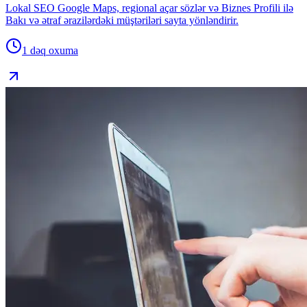
Lokal SEO Google Maps, regional açar sözlər və Biznes Profili ilə
Bakı və ətraf ərazilərdəki müştəriləri sayta yönləndirir.
1 dəq
oxuma