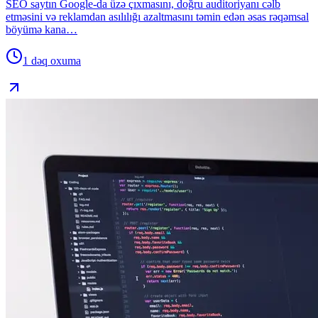
SEO saytın Google-da üzə çıxmasını, doğru auditoriyanı cəlb
etməsini və reklamdan asılılığı azaltmasını təmin edən əsas rəqəmsal
böyümə kana…
1 dəq
oxuma