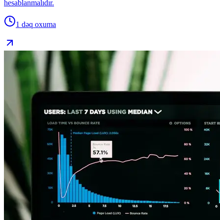
hesablanmalıdır.
1 dəq
oxuma