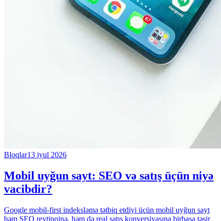
Bloqlar
13 iyul 2026
Mobil uyğun sayt: SEO və satış üçün niyə
vacibdir?
Google mobil-first indeksləmə tətbiq etdiyi üçün mobil uyğun sayt
həm SEO reytinqinə, həm də real satış konversiyasına birbaşa təsir