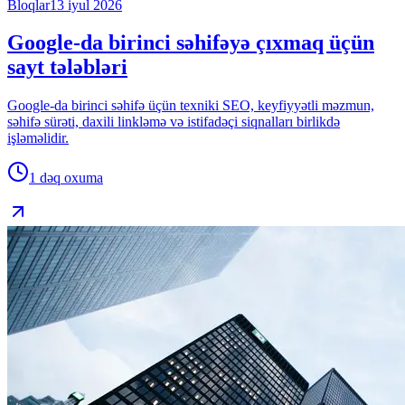
Bloqlar
13 iyul 2026
Google-da birinci səhifəyə çıxmaq üçün
sayt tələbləri
Google-da birinci səhifə üçün texniki SEO, keyfiyyətli məzmun,
səhifə sürəti, daxili linkləmə və istifadəçi siqnalları birlikdə
işləməlidir.
1 dəq
oxuma