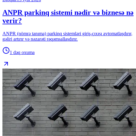
ANPR parkinq sistemi nədir və biznesə nə
verir?
ANPR (nömrə tanıma) parkinq sistemləri giriş-çıxışı avtomatlaşdırır,
gəliri artırır və nəzarəti rəqəmsallaşdırır.
1 dəq
oxuma