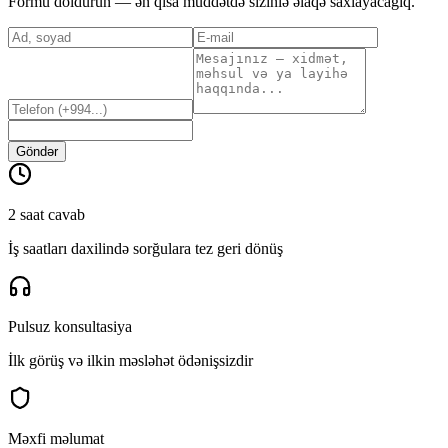
Formu doldurun — ən qısa müddətdə sizinlə əlaqə saxlayacağıq.
Göndər
2 saat cavab
İş saatları daxilində sorğulara tez geri dönüş
Pulsuz konsultasiya
İlk görüş və ilkin məsləhət ödənişsizdir
Məxfi məlumat