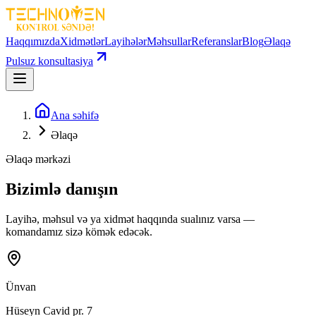
Haqqımızda
Xidmətlər
Layihələr
Məhsullar
Referanslar
Blog
Əlaqə
Pulsuz konsultasiya
Ana səhifə
Əlaqə
Əlaqə mərkəzi
Bizimlə danışın
Layihə, məhsul və ya xidmət haqqında sualınız varsa —
komandamız sizə kömək edəcək.
Ünvan
Hüseyn Cavid pr. 7