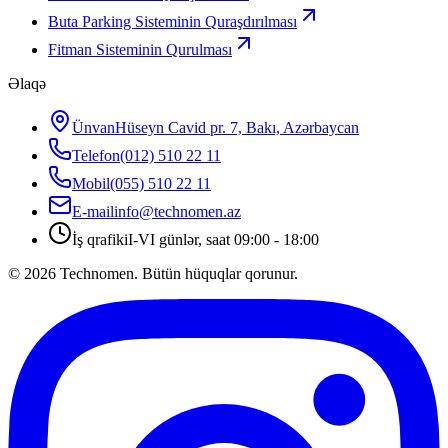
Buta Parking Sisteminin Quraşdırılması
Fitman Sisteminin Qurulması
Əlaqə
Ünvan
Hüseyn Cavid pr. 7, Bakı, Azərbaycan
Telefon
(012) 510 22 11
Mobil
(055) 510 22 11
E-mail
info@technomen.az
İş qrafiki
I-VI günlər, saat 09:00 - 18:00
©
2026
Technomen. Bütün hüquqlar qorunur.