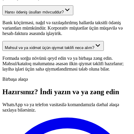
Hansı ödəniş üsulları mövcuddur?
Bank köçürməsi, nağd və razılaşdırılmış hallarda taksitli ödəniş
variantları mümkündür. Korporativ müştərilər üçün müqavilə və
hesab-faktura əsasında işləyirik.
Məhsul və ya xidmət üçün qiymət təklifi necə alım?
Formada sorğu növünü qeyd edin və ya birbaşa zəng edin.
Məhsul/kataloq məlumatına əsasən ilkin qiymət təklifi hazırlanır;
layihə işləri üçün sahə qiymətləndirməsi tələb oluna bilər.
Birbaşa əlaqə
Hazırsınız? İndi yazın və ya zəng edin
WhatsApp və ya telefon vasitəsilə komandamızla dərhal əlaqə
saxlaya bilərsiniz.