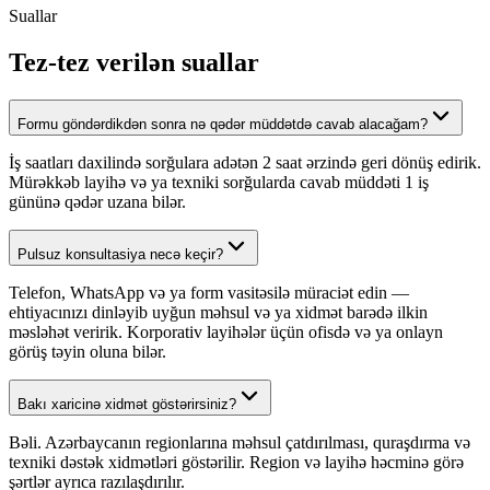
Suallar
Tez-tez verilən suallar
Formu göndərdikdən sonra nə qədər müddətdə cavab alacağam?
İş saatları daxilində sorğulara adətən 2 saat ərzində geri dönüş edirik.
Mürəkkəb layihə və ya texniki sorğularda cavab müddəti 1 iş
gününə qədər uzana bilər.
Pulsuz konsultasiya necə keçir?
Telefon, WhatsApp və ya form vasitəsilə müraciət edin —
ehtiyacınızı dinləyib uyğun məhsul və ya xidmət barədə ilkin
məsləhət veririk. Korporativ layihələr üçün ofisdə və ya onlayn
görüş təyin oluna bilər.
Bakı xaricinə xidmət göstərirsiniz?
Bəli. Azərbaycanın regionlarına məhsul çatdırılması, quraşdırma və
texniki dəstək xidmətləri göstərilir. Region və layihə həcminə görə
şərtlər ayrıca razılaşdırılır.