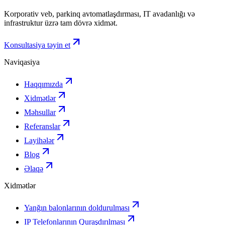
Korporativ veb, parkinq avtomatlaşdırması, IT avadanlığı və
infrastruktur üzrə tam dövrə xidmət.
Konsultasiya təyin et
Naviqasiya
Haqqımızda
Xidmətlər
Məhsullar
Referanslar
Layihələr
Blog
Əlaqə
Xidmətlər
Yanğın balonlarının doldurulması
IP Telefonlarının Quraşdırılması