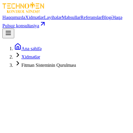
Haqqımızda
Xidmətlər
Layihələr
Məhsullar
Referanslar
Blog
Əlaqə
Pulsuz konsultasiya
Ana səhifə
Xidmətlər
Fitman Sisteminin Qurulması