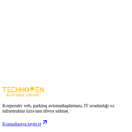
Giriş-çıxış nəzarəti (kart və biometrik sistemlər)
Ödəniş və maliyyə idarəetməsi
Canlı məşqlər və video dərslər
Performans analizi və statistika
Mobil tətbiq üzərindən idarəetmə
Kimlər üçün uyğundur?
İdman zalları
Fərdi və online məşqçilər
Pilates və yoga studiyaları
Reabilitasiya və fitness mərkəzləri
Fitman ilə biznesinizi daha effektiv, müasir və
avtomatlaşdırılmış idarə edin!
Ətraflı məlumat və quraşdırma üçün bizimlə əlaqə saxlayın.
Korporativ veb, parkinq avtomatlaşdırması, IT avadanlığı və
infrastruktur üzrə tam dövrə xidmət.
Konsultasiya təyin et