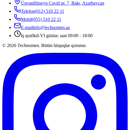
Ünvan
Hüseyn Cavid pr. 7, Bakı, Azərbaycan
Telefon
(012) 510 22 11
Mobil
(055) 510 22 11
E-mail
info@technomen.az
İş qrafiki
I-VI günlər, saat 09:00 - 18:00
©
2026
Technomen. Bütün hüquqlar qorunur.