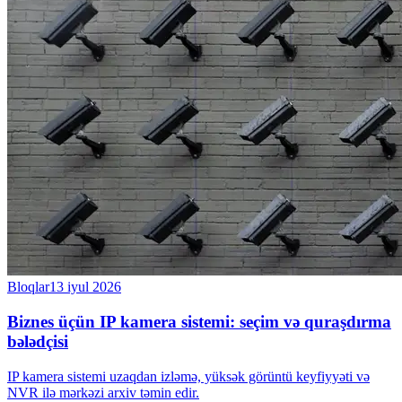
Bloqlar
13 iyul 2026
Biznes üçün IP kamera sistemi: seçim və quraşdırma
bələdçisi
IP kamera sistemi uzaqdan izləmə, yüksək görüntü keyfiyyəti və
NVR ilə mərkəzi arxiv təmin edir.