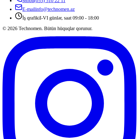
Mobil
(055) 510 22 11
E-mail
info@technomen.az
İş qrafiki
I-VI günlər, saat 09:00 - 18:00
©
2026
Technomen. Bütün hüquqlar qorunur.