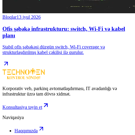
Bloqlar
13 iyul 2026
Ofis şəbəkə infrastrukturu: switch, Wi-Fi və kabel
planı
Stabil ofis şəbəkəsi düzgün switch, Wi-Fi coverage və
strukturlaşdırılmış kabel çəkilişi ilə qurulur.
Korporativ veb, parkinq avtomatlaşdırması, IT avadanlığı və
infrastruktur üzrə tam dövrə xidmət.
Konsultasiya təyin et
Naviqasiya
Haqqımızda