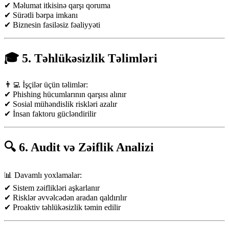
✔ Məlumat itkisinə qarşı qoruma
✔ Sürətli bərpa imkanı
✔ Biznesin fasiləsiz fəaliyyəti
🎓 5. Təhlükəsizlik Təlimləri
👨‍💻 İşçilər üçün təlimlər:
✔ Phishing hücumlarının qarşısı alınır
✔ Sosial mühəndislik riskləri azalır
✔ İnsan faktoru gücləndirilir
🔍 6. Audit və Zəiflik Analizi
📊 Davamlı yoxlamalar:
✔ Sistem zəiflikləri aşkarlanır
✔ Risklər əvvəlcədən aradan qaldırılır
✔ Proaktiv təhlükəsizlik təmin edilir