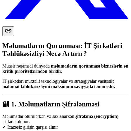
Məlumatların Qorunması: İT Şirkətləri
Təhlükəsizliyi Necə Artırır?
Müasir rəqəmsal dünyada
məlumatların qorunması bizneslərin ən
kritik prioritetlərindən biridir.
İT şirkətləri müxtəlif texnologiyalar və strategiyalar vasitəsilə
məlumat təhlükəsizliyini maksimum səviyyədə təmin edir.
🔐 1. Məlumatların Şifrələnməsi
Məlumatlar ötürülərkən və saxlanarkən
şifrələmə (encryption)
istifadə olunur:
✔ İcazəsiz girişin qarşısı alınır