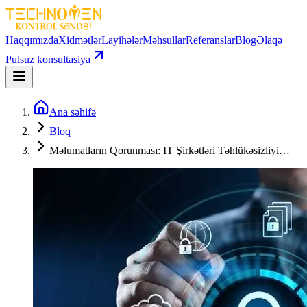
Haqqımızda
Xidmətlər
Layihələr
Məhsullar
Referanslar
Blog
Əlaqə
Pulsuz konsultasiya
Ana səhifə
Bloq
Məlumatların Qorunması: IT Şirkətləri Təhlükəsizliyi…