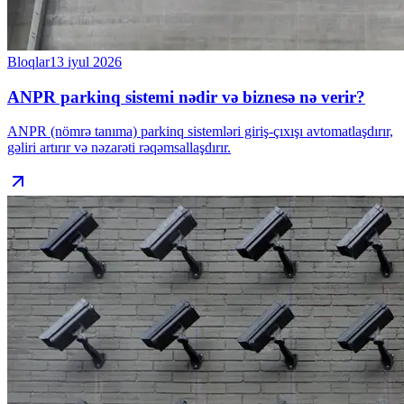
Bloqlar
13 iyul 2026
ANPR parkinq sistemi nədir və biznesə nə verir?
ANPR (nömrə tanıma) parkinq sistemləri giriş-çıxışı avtomatlaşdırır,
gəliri artırır və nəzarəti rəqəmsallaşdırır.