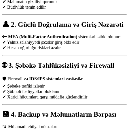
✔ Məlumatın gizliliyi qorunur
✔ Bütövlük təmin edilir
👤 2. Güclü Doğrulama və Giriş Nəzarəti
🔑
MFA (Multi-Factor Authentication)
sistemləri tətbiq olunur:
✔ Yalnız səlahiyyətli şəxslər giriş əldə edir
✔ Hesab oğurluğu riskləri azalır
🌐 3. Şəbəkə Təhlükəsizliyi və Firewall
🛡️ Firewall və
IDS/IPS sistemləri
vasitəsilə:
✔ Şəbəkə trafiki izlənir
✔ Şübhəli fəaliyyətlər bloklanır
✔ Xarici hücumlara qarşı müdafiə gücləndirilir
💾 4. Backup və Məlumatların Bərpası
📂 Mütəmadi ehtiyat nüsxələr: