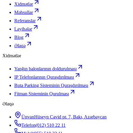
Xidmətlər
Məhsullar
Referanslar
Layihələr
Blog
Əlaqə
Xidmətlər
Yanğın balonlarının doldurulması
IP Telefonlarının Quraşdırılması
Buta Parking Sisteminin Quraşdırılması
Fitman Sisteminin Qurulması
Əlaqə
Ünvan
Hüseyn Cavid pr. 7, Bakı, Azərbaycan
Telefon
(012) 510 22 11