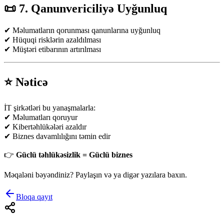
📜 7. Qanunvericiliyə Uyğunluq
✔ Məlumatların qorunması qanunlarına uyğunluq
✔ Hüquqi risklərin azaldılması
✔ Müştəri etibarının artırılması
⭐ Nəticə
İT şirkətləri bu yanaşmalarla:
✔ Məlumatları qoruyur
✔ Kibertəhlükələri azaldır
✔ Biznes davamlılığını təmin edir
👉
Güclü təhlükəsizlik = Güclü biznes
Məqaləni bəyəndiniz? Paylaşın və ya digər yazılara baxın.
Bloqa qayıt