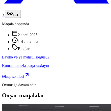
X
Link
Məqalə haqqında
2 aprel 2025
1 dəq
oxuma
Bloqlar
Layihə və ya məhsul sorğusu?
Komandamızla əlaqə saxlayın
Əlaqə səhifəsi
Oxumağa davam edin
Oxşar məqalələr