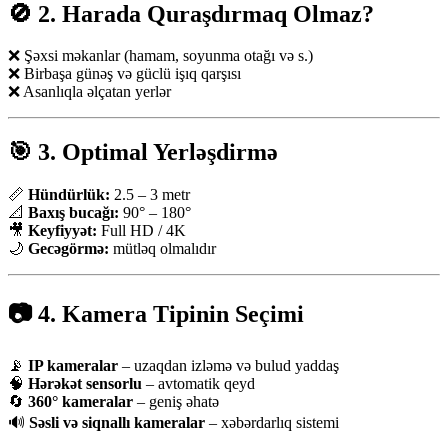
🚫 2. Harada Quraşdırmaq Olmaz?
❌ Şəxsi məkanlar (hamam, soyunma otağı və s.)
❌ Birbaşa günəş və güclü işıq qarşısı
❌ Asanlıqla əlçatan yerlər
🎯 3. Optimal Yerləşdirmə
📏
Hündürlük:
2.5 – 3 metr
📐
Baxış bucağı:
90° – 180°
🎥
Keyfiyyət:
Full HD / 4K
🌙
Gecəgörmə:
mütləq olmalıdır
📷 4. Kamera Tipinin Seçimi
📡
IP kameralar
– uzaqdan izləmə və bulud yaddaş
🧠
Hərəkət sensorlu
– avtomatik qeyd
🔄
360° kameralar
– geniş əhatə
🔊
Səsli və siqnallı kameralar
– xəbərdarlıq sistemi