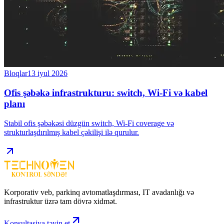
Bloqlar
13 iyul 2026
Ofis şəbəkə infrastrukturu: switch, Wi-Fi və kabel
planı
Stabil ofis şəbəkəsi düzgün switch, Wi-Fi coverage və
strukturlaşdırılmış kabel çəkilişi ilə qurulur.
Korporativ veb, parkinq avtomatlaşdırması, IT avadanlığı və
infrastruktur üzrə tam dövrə xidmət.
Konsultasiya təyin et