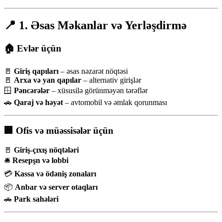
📍 1. Əsas Məkanlar və Yerləşdirmə
🏠 Evlər üçün
🚪
Giriş qapıları
– əsas nəzarət nöqtəsi
🚪
Arxa və yan qapılar
– alternativ girişlər
🪟
Pəncərələr
– xüsusilə görünməyən tərəflər
🚗
Qaraj və həyət
– avtomobil və əmlak qorunması
🏢 Ofis və müəssisələr üçün
🚪
Giriş-çıxış nöqtələri
🛎️
Resepşn və lobbi
💳
Kassa və ödəniş zonaları
📦
Anbar və server otaqları
🚗
Park sahələri