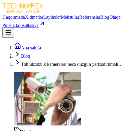
Haqqımızda
Xidmətlər
Layihələr
Məhsullar
Referanslar
Blog
Əlaqə
Pulsuz konsultasiya
Ana səhifə
Bloq
Təhlükəsizlik kameraları necə düzgün yerləşdirilməli…