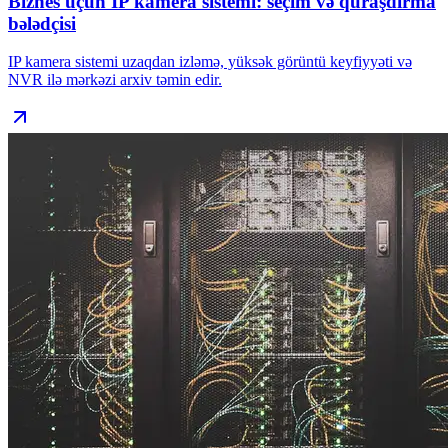
Biznes üçün IP kamera sistemi: seçim və quraşdırma
bələdçisi
IP kamera sistemi uzaqdan izləmə, yüksək görüntü keyfiyyəti və
NVR ilə mərkəzi arxiv təmin edir.