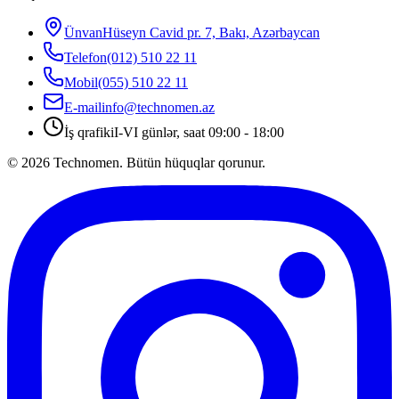
Ünvan
Hüseyn Cavid pr. 7, Bakı, Azərbaycan
Telefon
(012) 510 22 11
Mobil
(055) 510 22 11
E-mail
info@technomen.az
İş qrafiki
I-VI günlər, saat 09:00 - 18:00
©
2026
Technomen. Bütün hüquqlar qorunur.