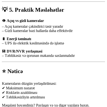
💡 5. Praktik Məsləhətlər
👁️
Açıq vs gizli kameralar
– Açıq kameralar çəkindirici təsir yaradır
– Gizli kameralar bəzi hallarda daha effektivdir
🔋
Enerji təminatı
– UPS ilə elektrik kəsilməsində də işləmə
💾
DVR/NVR yerləşməsi
– Təhlükəsiz və qorunan məkanda saxlanmalıdır
⭐ Nəticə
Kameraların düzgün yerləşdirilməsi:
✔ Maksimum nəzarət
✔ Risklərin azaldılması
✔ Təhlükəsizliyin artırılması
Məqaləni bəyəndiniz? Paylaşın və ya digər yazılara baxın.