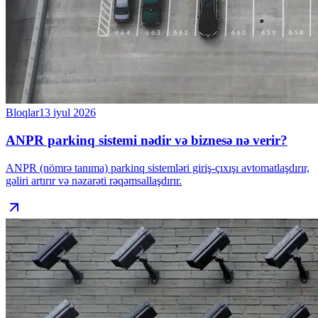
Bloqlar
13 iyul 2026
ANPR parkinq sistemi nədir və biznesə nə verir?
ANPR (nömrə tanıma) parkinq sistemləri giriş-çıxışı avtomatlaşdırır,
gəliri artırır və nəzarəti rəqəmsallaşdırır.