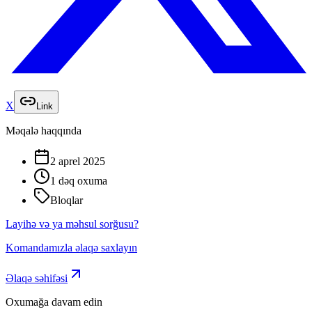
X
Link
Məqalə haqqında
2 aprel 2025
1 dəq
oxuma
Bloqlar
Layihə və ya məhsul sorğusu?
Komandamızla əlaqə saxlayın
Əlaqə səhifəsi
Oxumağa davam edin