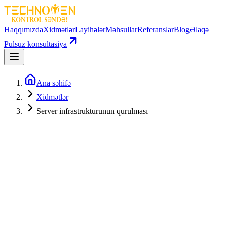
Haqqımızda
Xidmətlər
Layihələr
Məhsullar
Referanslar
Blog
Əlaqə
Pulsuz konsultasiya
Ana səhifə
Xidmətlər
Server infrastrukturunun qurulması