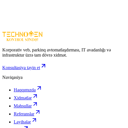
Təcrübəli İT komandası
Müasir texnologiyalar və avadanlıqlar
Fərdi yanaşma və xüsusi həllər
Sərfəli və rəqabətli qiymətlər
Ətraflı məlumat üçün bizimlə əlaqə saxlayın!
Korporativ veb, parkinq avtomatlaşdırması, IT avadanlığı və
infrastruktur üzrə tam dövrə xidmət.
Konsultasiya təyin et
Naviqasiya
Haqqımızda
Xidmətlər
Məhsullar
Referanslar
Layihələr