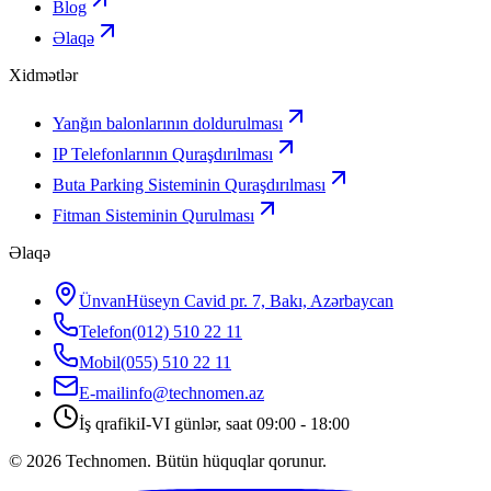
Blog
Əlaqə
Xidmətlər
Yanğın balonlarının doldurulması
IP Telefonlarının Quraşdırılması
Buta Parking Sisteminin Quraşdırılması
Fitman Sisteminin Qurulması
Əlaqə
Ünvan
Hüseyn Cavid pr. 7, Bakı, Azərbaycan
Telefon
(012) 510 22 11
Mobil
(055) 510 22 11
E-mail
info@technomen.az
İş qrafiki
I-VI günlər, saat 09:00 - 18:00
©
2026
Technomen. Bütün hüquqlar qorunur.