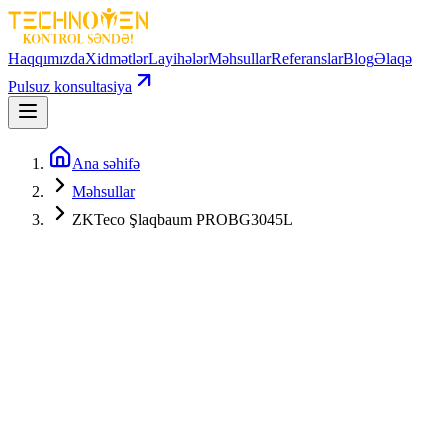
Haqqımızda
Xidmətlər
Layihələr
Məhsullar
Referanslar
Blog
Əlaqə
Pulsuz konsultasiya
Ana səhifə
Məhsullar
ZKTeco Şlaqbaum PROBG3045L