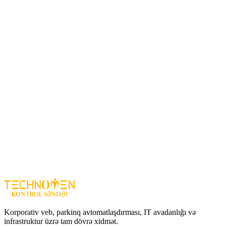
Harada istifadə olunur?
Ofis və biznes mərkəzləri
Ticarət mərkəzləri və mağazalar
Parking və avtomobil giriş-çıxışı sahələri
Ev və fərdi obyektlər
Üstünlüklər
Yüksək performanslı motor
–
sürətli açılma və bağlanma
Təhlükəsizlik sensorları
–
qəza və zədələnmənin qarşısı alınır
Davamlı material
–
uzun ömürlü və etibarlı
Uzaqdan idarə imkanı
–
kart və sensorlarla inteqrasiya
Çöl və daxili istifadəyə uyğundur
ZKTeco Şlaqbaum PROBG3045L – park, ofis və biznes
obyektləri üçün etibarlı, təhlükəsiz və funksional giriş-çıxış
həllidir.
Korporativ veb, parkinq avtomatlaşdırması, IT avadanlığı və
infrastruktur üzrə tam dövrə xidmət.