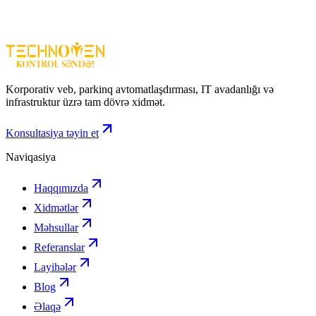
Kiçik və orta sahələr üçün ideal
ZKteco Şlaqbaum CMP200 – park, ofis və biznes obyektləri
üçün etibarlı, təhlükəsiz və funksional giriş-çıxış həllidir.
Korporativ veb, parkinq avtomatlaşdırması, IT avadanlığı və
infrastruktur üzrə tam dövrə xidmət.
Konsultasiya təyin et
Naviqasiya
Haqqımızda
Xidmətlər
Məhsullar
Referanslar
Layihələr
Blog
Əlaqə