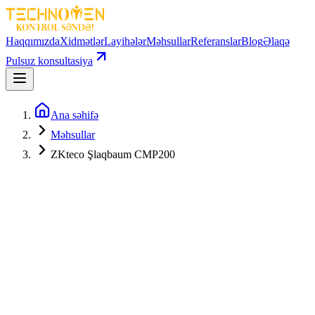
Haqqımızda
Xidmətlər
Layihələr
Məhsullar
Referanslar
Blog
Əlaqə
Pulsuz konsultasiya
Ana səhifə
Məhsullar
ZKteco Şlaqbaum CMP200