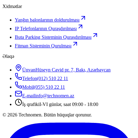
Xidmətlər
Yanğın balonlarının doldurulması
IP Telefonlarının Quraşdırılması
Buta Parking Sisteminin Quraşdırılması
Fitman Sisteminin Qurulması
Əlaqə
Ünvan
Hüseyn Cavid pr. 7, Bakı, Azərbaycan
Telefon
(012) 510 22 11
Mobil
(055) 510 22 11
E-mail
info@technomen.az
İş qrafiki
I-VI günlər, saat 09:00 - 18:00
©
2026
Technomen. Bütün hüquqlar qorunur.