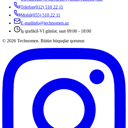
Telefon
(012) 510 22 11
Mobil
(055) 510 22 11
E-mail
info@technomen.az
İş qrafiki
I-VI günlər, saat 09:00 - 18:00
©
2026
Technomen. Bütün hüquqlar qorunur.