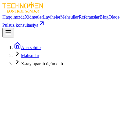
Haqqımızda
Xidmətlər
Layihələr
Məhsullar
Referanslar
Blog
Əlaqə
Pulsuz konsultasiya
Ana səhifə
Məhsullar
X-ray aparatı üçün qab