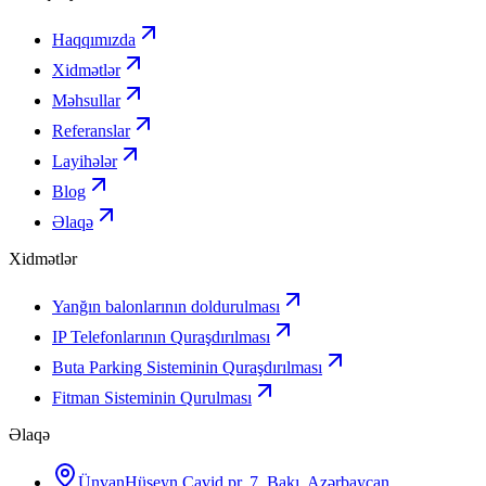
Haqqımızda
Xidmətlər
Məhsullar
Referanslar
Layihələr
Blog
Əlaqə
Xidmətlər
Yanğın balonlarının doldurulması
IP Telefonlarının Quraşdırılması
Buta Parking Sisteminin Quraşdırılması
Fitman Sisteminin Qurulması
Əlaqə
Ünvan
Hüseyn Cavid pr. 7, Bakı, Azərbaycan