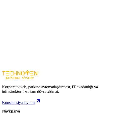
Sərhəd-keçid məntəqələri
Metro və nəqliyyat təhlükəsizlik zonaları
Dövlət və xüsusi təhlükəsizlik obyektləri
Stadionlar və böyük tədbir yerləri
Qeyd
Qab seçərkən ölçü uyğunluğu, material keyfiyyəti və X-ray cihazları
ilə tam kompatibil olması vacibdir.
Nəticə
X-Ray aparatı üçün qab — təhlükəsizlik yoxlamalarında sürət,
nizam və effektivlik təmin edən vacib avadanlıqdır.
Korporativ veb, parkinq avtomatlaşdırması, IT avadanlığı və
infrastruktur üzrə tam dövrə xidmət.
Konsultasiya təyin et
Naviqasiya