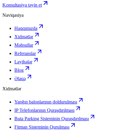
Konsultasiya təyin et
Naviqasiya
Haqqımızda
Xidmətlər
Məhsullar
Referanslar
Layihələr
Blog
Əlaqə
Xidmətlər
Yanğın balonlarının doldurulması
IP Telefonlarının Quraşdırılması
Buta Parking Sisteminin Quraşdırılması
Fitman Sisteminin Qurulması