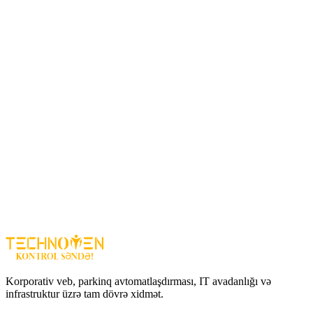
POS kassalar və satış terminalları ilə
Kompüter və kassaya USB bağlantısı ilə
Əl ilə barkod üzərinə işıqlandırılıb oxuma sistemi ilə
Harada istifadə olunur?
Mağaza və supermarket kassaları
Aptek və retail satış məntəqələri
Anbar və inventar idarəetməsi
Ofis və logistika əməliyyatları
Üstünlüklər
1D və 2D barkodları dəqiq və sürətli oxuma
Plug & Play — əlavə proqram tələb etmədən işə düşür
Gündəlik satış və inventar əməliyyatları üçün uyğun
SUNLUX XL3620S 2D
— satış nöqtələri və müəssisə istifadəçiləri
üçün effektiv və sərfəli barkod skanerdir.
Korporativ veb, parkinq avtomatlaşdırması, IT avadanlığı və
infrastruktur üzrə tam dövrə xidmət.