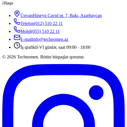
Əlaqə
Ünvan
Hüseyn Cavid pr. 7, Bakı, Azərbaycan
Telefon
(012) 510 22 11
Mobil
(055) 510 22 11
E-mail
info@technomen.az
İş qrafiki
I-VI günlər, saat 09:00 - 18:00
©
2026
Technomen. Bütün hüquqlar qorunur.