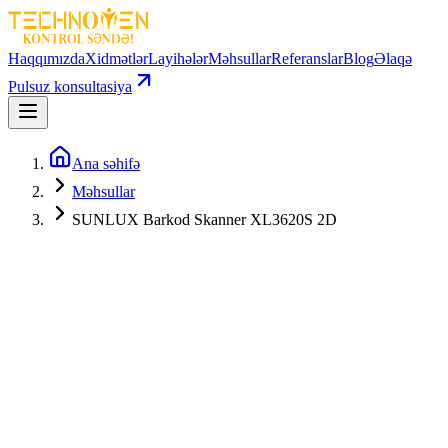
Haqqımızda
Xidmətlər
Layihələr
Məhsullar
Referanslar
Blog
Əlaqə
Pulsuz konsultasiya
Ana səhifə
Məhsullar
SUNLUX Barkod Skanner XL3620S 2D