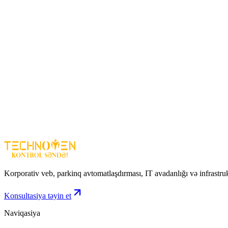
Market və mağazalarda (kassa sistemi)
Anbar və logistika sahələrində
Satış nöqtələri (POS sistemlər)
Apteklər və tibbi müəssisələr
Dövlət və identifikasiya sistemləri ()
Üstünlüklər
Simsiz işləmə (100 metrə qədər məsafə)
Telefon və ekran üzərindən barkod oxuma imkanı
Uzun batareya ömrü
Çətin və zəif çap olunmuş kodları oxuya bilir
Zərbəyə davamlı korpus (1.5 m düşməyə davamlı) ()
SUNLUX XL9620D
– sürətli, simsiz və peşəkar barkod oxuma üçün 
Korporativ veb, parkinq avtomatlaşdırması, IT avadanlığı və infrastru
Konsultasiya təyin et
Naviqasiya