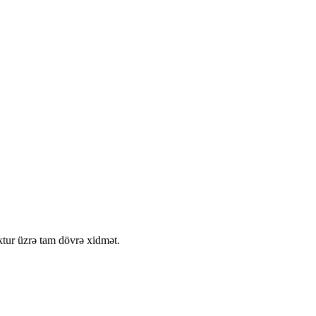
ideal seçimdir.
ktur üzrə tam dövrə xidmət.