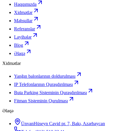
Haqqımızda
Xidmətlər
Məhsullar
Referanslar
Layihələr
Blog
Əlaqə
Xidmətlər
Yanğın balonlarının doldurulması
IP Telefonlarının Quraşdırılması
Buta Parking Sisteminin Quraşdırılması
Fitman Sisteminin Qurulması
Əlaqə
Ünvan
Hüseyn Cavid pr. 7, Bakı, Azərbaycan