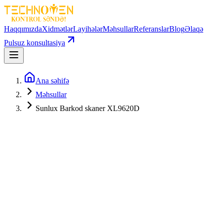
Haqqımızda
Xidmətlər
Layihələr
Məhsullar
Referanslar
Blog
Əlaqə
Pulsuz konsultasiya
Ana səhifə
Məhsullar
Sunlux Barkod skaner XL9620D