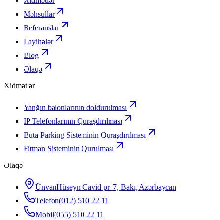
Xidmətlər
Məhsullar
Referanslar
Layihələr
Blog
Əlaqə
Xidmətlər
Yanğın balonlarının doldurulması
IP Telefonlarının Quraşdırılması
Buta Parking Sisteminin Quraşdırılması
Fitman Sisteminin Qurulması
Əlaqə
Ünvan
Hüseyn Cavid pr. 7, Bakı, Azərbaycan
Telefon
(012) 510 22 11
Mobil
(055) 510 22 11