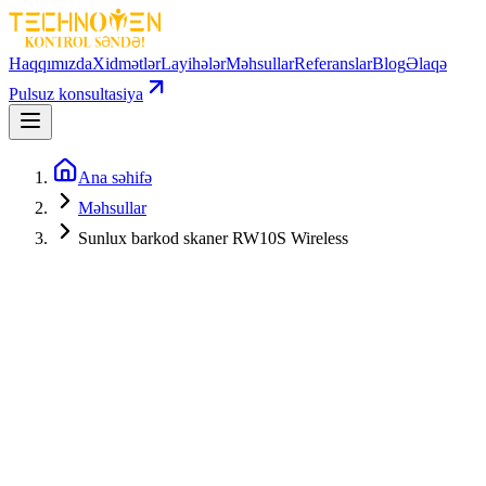
Haqqımızda
Xidmətlər
Layihələr
Məhsullar
Referanslar
Blog
Əlaqə
Pulsuz konsultasiya
Ana səhifə
Məhsullar
Sunlux barkod skaner RW10S Wireless