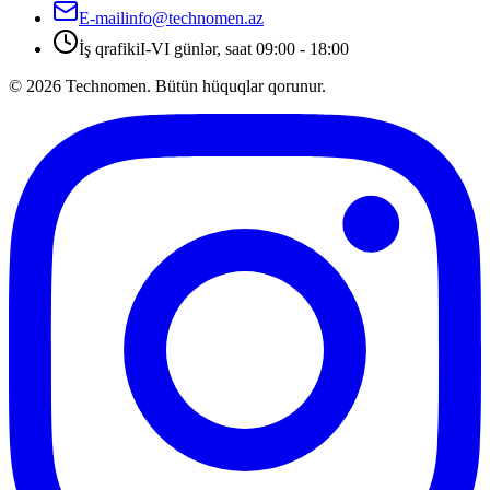
E-mail
info@technomen.az
İş qrafiki
I-VI günlər, saat 09:00 - 18:00
©
2026
Technomen. Bütün hüquqlar qorunur.