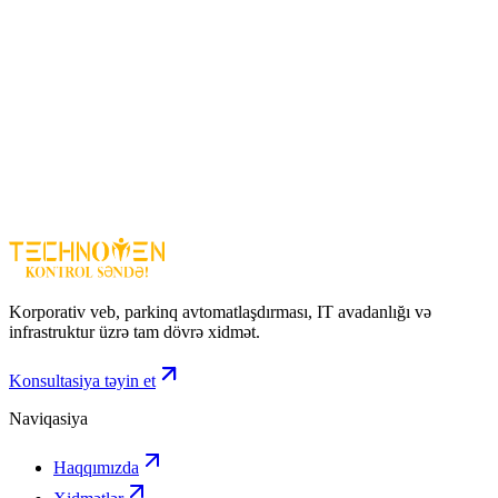
İstehsalat və sənaye sahələri ()
Üstünlüklər
Simsiz işləmə və geniş məsafə
Ekrandan (telefon, planşet) barkod oxuma imkanı
Uzun batareya ömrü
Zərbəyə davamlı korpus (təxminən 1.5 m) ()
Avtomatik və continuous skan rejimləri
SUNLUX RW10S Wireless
– sürətli, dəqiq və simsiz barkod
oxuma üçün peşəkar və etibarlı seçimdir.
Korporativ veb, parkinq avtomatlaşdırması, IT avadanlığı və
infrastruktur üzrə tam dövrə xidmət.
Konsultasiya təyin et
Naviqasiya
Haqqımızda