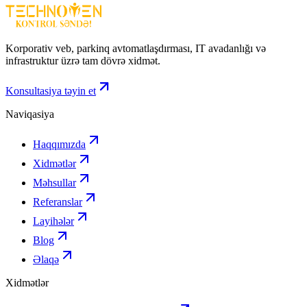
maksimum təhlükəsizlik təmin edən ideal HD kamera həllidir.
Korporativ veb, parkinq avtomatlaşdırması, IT avadanlığı və
infrastruktur üzrə tam dövrə xidmət.
Konsultasiya təyin et
Naviqasiya
Haqqımızda
Xidmətlər
Məhsullar
Referanslar
Layihələr
Blog
Əlaqə
Xidmətlər