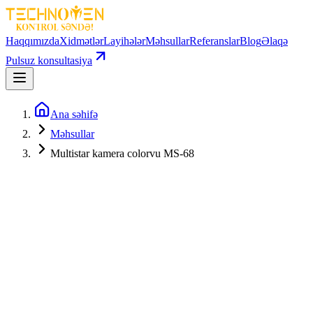
Haqqımızda
Xidmətlər
Layihələr
Məhsullar
Referanslar
Blog
Əlaqə
Pulsuz konsultasiya
Ana səhifə
Məhsullar
Multistar kamera colorvu MS-68