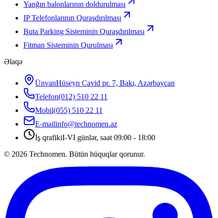
Yanğın balonlarının doldurulması
IP Telefonlarının Quraşdırılması
Buta Parking Sisteminin Quraşdırılması
Fitman Sisteminin Qurulması
Əlaqə
Ünvan
Hüseyn Cavid pr. 7, Bakı, Azərbaycan
Telefon
(012) 510 22 11
Mobil
(055) 510 22 11
E-mail
info@technomen.az
İş qrafiki
I-VI günlər, saat 09:00 - 18:00
©
2026
Technomen. Bütün hüquqlar qorunur.