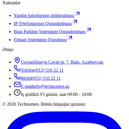
Xidmətlər
Yanğın balonlarının doldurulması
IP Telefonlarının Quraşdırılması
Buta Parking Sisteminin Quraşdırılması
Fitman Sisteminin Qurulması
Əlaqə
Ünvan
Hüseyn Cavid pr. 7, Bakı, Azərbaycan
Telefon
(012) 510 22 11
Mobil
(055) 510 22 11
E-mail
info@technomen.az
İş qrafiki
I-VI günlər, saat 09:00 - 18:00
©
2026
Technomen. Bütün hüquqlar qorunur.