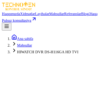
Haqqımızda
Xidmətlər
Layihələr
Məhsullar
Referanslar
Blog
Əlaqə
Pulsuz konsultasiya
Ana səhifə
Məhsullar
HIWATCH DVR DS-H116GA HD TVI