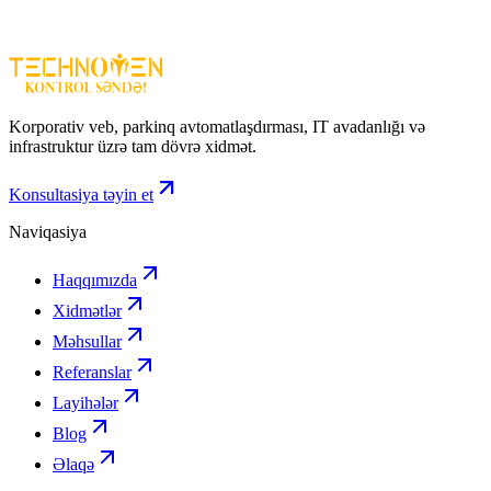
HIWATCH DS-H116GA – geniş obyektlər üçün güclü və
etibarlı 16-kanallı DVR həllidir.
Korporativ veb, parkinq avtomatlaşdırması, IT avadanlığı və
infrastruktur üzrə tam dövrə xidmət.
Konsultasiya təyin et
Naviqasiya
Haqqımızda
Xidmətlər
Məhsullar
Referanslar
Layihələr
Blog
Əlaqə