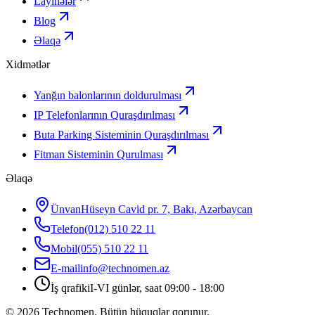
Layihələr
Blog
Əlaqə
Xidmətlər
Yanğın balonlarının doldurulması
IP Telefonlarının Quraşdırılması
Buta Parking Sisteminin Quraşdırılması
Fitman Sisteminin Qurulması
Əlaqə
Ünvan
Hüseyn Cavid pr. 7, Bakı, Azərbaycan
Telefon
(012) 510 22 11
Mobil
(055) 510 22 11
E-mail
info@technomen.az
İş qrafiki
I-VI günlər, saat 09:00 - 18:00
©
2026
Technomen. Bütün hüquqlar qorunur.