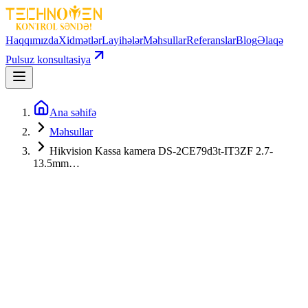
Haqqımızda
Xidmətlər
Layihələr
Məhsullar
Referanslar
Blog
Əlaqə
Pulsuz konsultasiya
Ana səhifə
Məhsullar
Hikvision Kassa kamera DS-2CE79d3t-IT3ZF 2.7-
13.5mm…