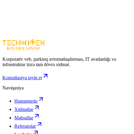
2 MP HD görüntü – detallı nəzarət
IR 40m – gecə də aydın görüntü
Kassa üçün ideal – pul əməliyyatlarını dəqiq izləmə
WDR – işıq balansı və daha yaxşı detal
Etibarlı və peşəkar həll
Hikvision DS-2CE79D3T-IT3ZF – kassa və biznes zonaları
üçün yüksək dəqiqlikli və funksional təhlükəsizlik kamerasıdır.
Korporativ veb, parkinq avtomatlaşdırması, IT avadanlığı və
infrastruktur üzrə tam dövrə xidmət.
Konsultasiya təyin et
Naviqasiya
Haqqımızda
Xidmətlər
Məhsullar
Referanslar