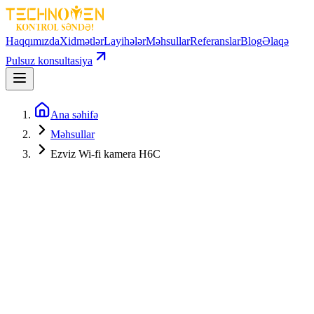
Haqqımızda
Xidmətlər
Layihələr
Məhsullar
Referanslar
Blog
Əlaqə
Pulsuz konsultasiya
Ana səhifə
Məhsullar
Ezviz Wi-fi kamera H6C