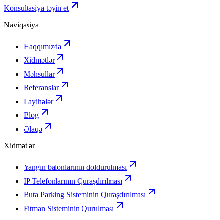
Konsultasiya təyin et
Naviqasiya
Haqqımızda
Xidmətlər
Məhsullar
Referanslar
Layihələr
Blog
Əlaqə
Xidmətlər
Yanğın balonlarının doldurulması
IP Telefonlarının Quraşdırılması
Buta Parking Sisteminin Quraşdırılması
Fitman Sisteminin Qurulması