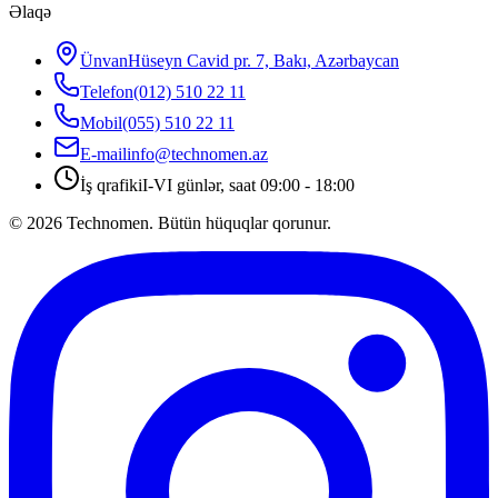
Əlaqə
Ünvan
Hüseyn Cavid pr. 7, Bakı, Azərbaycan
Telefon
(012) 510 22 11
Mobil
(055) 510 22 11
E-mail
info@technomen.az
İş qrafiki
I-VI günlər, saat 09:00 - 18:00
©
2026
Technomen. Bütün hüquqlar qorunur.