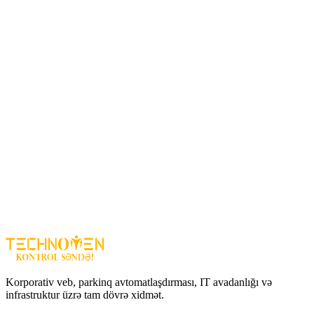
Harada istifadə olunur?
Ev və mənzillər
Ofis və biznes obyektləri
Mağaza və ticarət sahələri
Uşaq otağı və nəzarət zonaları
Üstünlüklər
360° dönmə və izləmə
–
tam əhatəli müşahidə
Full HD / 2K görüntü
–
aydın və detallı baxış
Gecə görüntüsü
–
qaranlıqda belə təhlükəsizlik
Ağıllı bildirişlər
–
hərəkət zamanı xəbərdarlıq
İkitərəfli səs
–
canlı danışıq və dinləmə imkanı
EZVIZ H6C – ev və obyekt təhlükəsizliyi üçün yüksək
texnologiyalı və funksional Wi‑Fi kamera həllidir.
Korporativ veb, parkinq avtomatlaşdırması, IT avadanlığı və
infrastruktur üzrə tam dövrə xidmət.