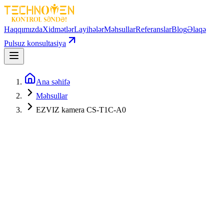
Haqqımızda
Xidmətlər
Layihələr
Məhsullar
Referanslar
Blog
Əlaqə
Pulsuz konsultasiya
Ana səhifə
Məhsullar
EZVIZ kamera CS-T1C-A0