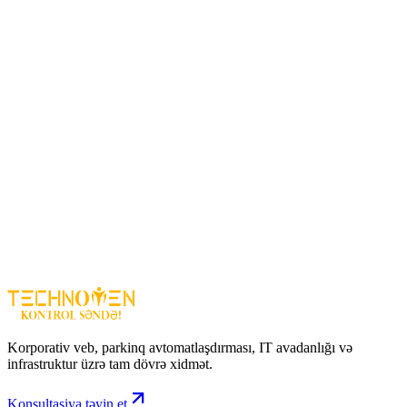
Harada istifadə olunur?
Ev və həyət girişləri
Ofis və biznes məkanları
Mağaza və ticarət obyektləri
Parking və avtodayanacaq sahələri
Anbar və sənaye obyektləri
Üstünlüklər
Stabil kabel bağlantısı
— interferensiyasız aydın görüntü
Gecə baxışı
— qaranlıqda da təmiz video
IP66 korpus
— çöl şəraitinə davamlılıq
Sadə quraşdırma və idarəetmə
EZVIZ CS‑T1C‑A0
– analog CCTV sistemləri üçün sərfəli, etibarlı
və davamlı təhlükəsizlik kamerasıdır.
Korporativ veb, parkinq avtomatlaşdırması, IT avadanlığı və
infrastruktur üzrə tam dövrə xidmət.
Konsultasiya təyin et