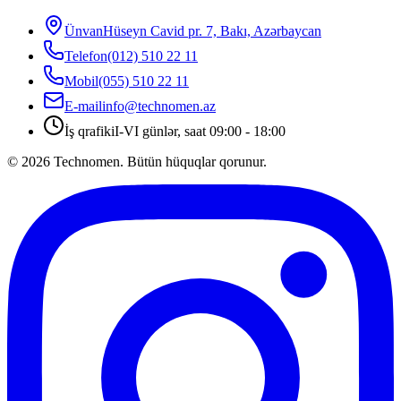
Ünvan
Hüseyn Cavid pr. 7, Bakı, Azərbaycan
Telefon
(012) 510 22 11
Mobil
(055) 510 22 11
E-mail
info@technomen.az
İş qrafiki
I-VI günlər, saat 09:00 - 18:00
©
2026
Technomen. Bütün hüquqlar qorunur.