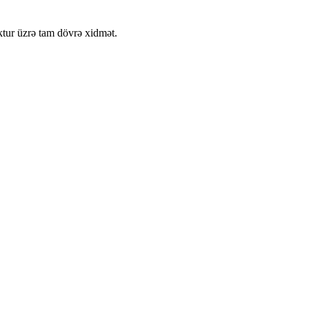
ktur üzrə tam dövrə xidmət.