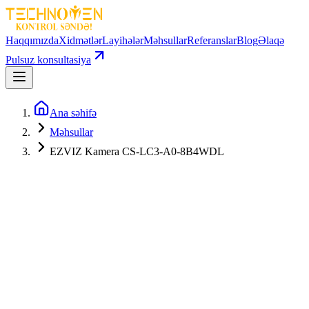
Haqqımızda
Xidmətlər
Layihələr
Məhsullar
Referanslar
Blog
Əlaqə
Pulsuz konsultasiya
Ana səhifə
Məhsullar
EZVIZ Kamera CS-LC3-A0-8B4WDL