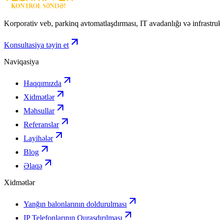
Korporativ veb, parkinq avtomatlaşdırması, IT avadanlığı və infrastru
Konsultasiya təyin et
Naviqasiya
Haqqımızda
Xidmətlər
Məhsullar
Referanslar
Layihələr
Blog
Əlaqə
Xidmətlər
Yanğın balonlarının doldurulması
IP Telefonlarının Quraşdırılması