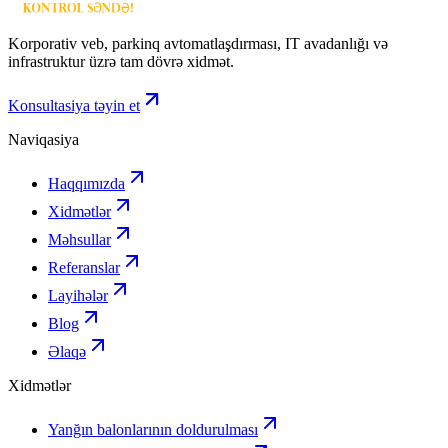
Korporativ veb, parkinq avtomatlaşdırması, IT avadanlığı və
infrastruktur üzrə tam dövrə xidmət.
Konsultasiya təyin et
Naviqasiya
Haqqımızda
Xidmətlər
Məhsullar
Referanslar
Layihələr
Blog
Əlaqə
Xidmətlər
Yanğın balonlarının doldurulması