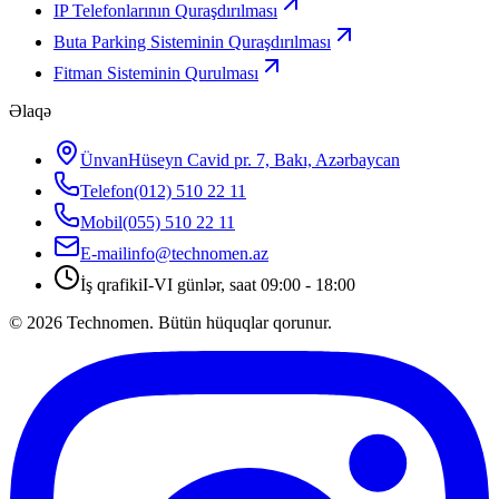
IP Telefonlarının Quraşdırılması
Buta Parking Sisteminin Quraşdırılması
Fitman Sisteminin Qurulması
Əlaqə
Ünvan
Hüseyn Cavid pr. 7, Bakı, Azərbaycan
Telefon
(012) 510 22 11
Mobil
(055) 510 22 11
E-mail
info@technomen.az
İş qrafiki
I-VI günlər, saat 09:00 - 18:00
©
2026
Technomen. Bütün hüquqlar qorunur.