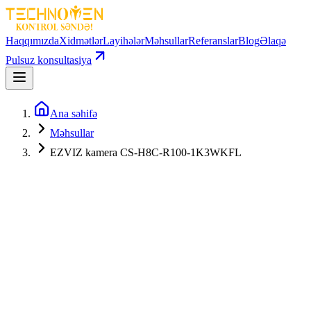
Haqqımızda
Xidmətlər
Layihələr
Məhsullar
Referanslar
Blog
Əlaqə
Pulsuz konsultasiya
Ana səhifə
Məhsullar
EZVIZ kamera CS-H8C-R100-1K3WKFL