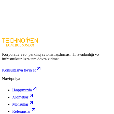
3K keyfiyyətlə aydın görüntü
– gündüz və gecə baxımı
Pan/Tilt panoramik izləmə
– ətrafı 360° əhatə edir
Ağıllı analiz texnologiyası
– insan və heyvan aşkarlanması
İkitərəfli səs
– canlı danışıq və eşitmə
Wi‑Fi 2.4 GHz/5 GHz + Ethernet
– çevik qoşulma seçimləri
EZVIZ CS‑H6‑R100‑1J5WF
– ev və obyekt təhlükəsizliyi üçün
çevik, yüksək keyfiyyətli və ağıllı Wi‑Fi kamera həllidir.
Korporativ veb, parkinq avtomatlaşdırması, IT avadanlığı və
infrastruktur üzrə tam dövrə xidmət.
Konsultasiya təyin et
Naviqasiya
Haqqımızda
Xidmətlər
Məhsullar
Referanslar