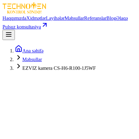
Haqqımızda
Xidmətlər
Layihələr
Məhsullar
Referanslar
Blog
Əlaqə
Pulsuz konsultasiya
Ana səhifə
Məhsullar
EZVIZ kamera CS-H6-R100-1J5WF