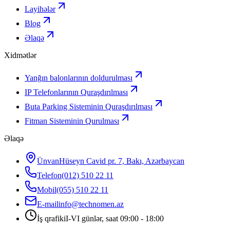
Layihələr
Blog
Əlaqə
Xidmətlər
Yanğın balonlarının doldurulması
IP Telefonlarının Quraşdırılması
Buta Parking Sisteminin Quraşdırılması
Fitman Sisteminin Qurulması
Əlaqə
Ünvan
Hüseyn Cavid pr. 7, Bakı, Azərbaycan
Telefon
(012) 510 22 11
Mobil
(055) 510 22 11
E-mail
info@technomen.az
İş qrafiki
I-VI günlər, saat 09:00 - 18:00