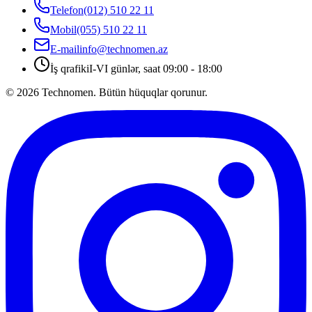
Telefon
(012) 510 22 11
Mobil
(055) 510 22 11
E-mail
info@technomen.az
İş qrafiki
I-VI günlər, saat 09:00 - 18:00
©
2026
Technomen. Bütün hüquqlar qorunur.