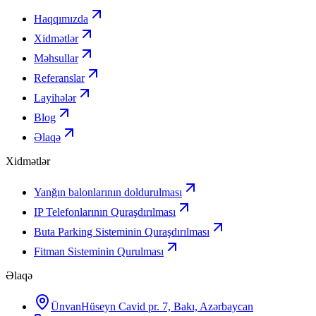
Haqqımızda
Xidmətlər
Məhsullar
Referanslar
Layihələr
Blog
Əlaqə
Xidmətlər
Yanğın balonlarının doldurulması
IP Telefonlarının Quraşdırılması
Buta Parking Sisteminin Quraşdırılması
Fitman Sisteminin Qurulması
Əlaqə
Ünvan
Hüseyn Cavid pr. 7, Bakı, Azərbaycan