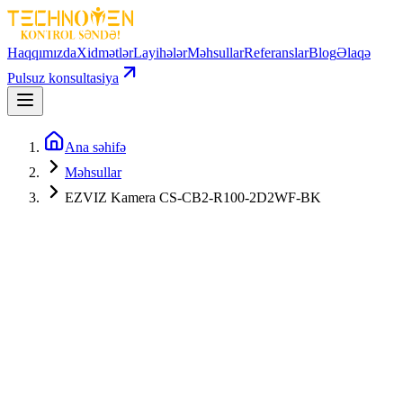
Haqqımızda
Xidmətlər
Layihələr
Məhsullar
Referanslar
Blog
Əlaqə
Pulsuz konsultasiya
Ana səhifə
Məhsullar
EZVIZ Kamera CS-CB2-R100-2D2WF-BK