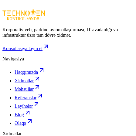
EZVIZ CS‑C8PF‑A0‑6E22WFR
– çöl şəraitində etibarlı, yüksək
keyfiyyətli və ağıllı təhlükəsizlik kamerasıdır.
Korporativ veb, parkinq avtomatlaşdırması, IT avadanlığı və
infrastruktur üzrə tam dövrə xidmət.
Konsultasiya təyin et
Naviqasiya
Haqqımızda
Xidmətlər
Məhsullar
Referanslar
Layihələr
Blog
Əlaqə
Xidmətlər