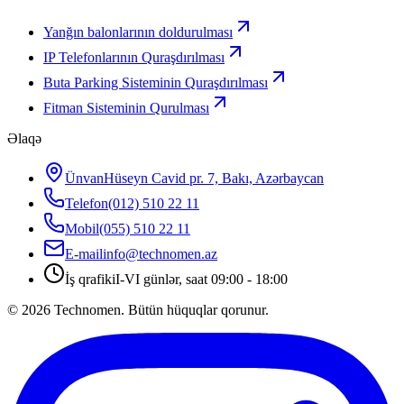
Yanğın balonlarının doldurulması
IP Telefonlarının Quraşdırılması
Buta Parking Sisteminin Quraşdırılması
Fitman Sisteminin Qurulması
Əlaqə
Ünvan
Hüseyn Cavid pr. 7, Bakı, Azərbaycan
Telefon
(012) 510 22 11
Mobil
(055) 510 22 11
E-mail
info@technomen.az
İş qrafiki
I-VI günlər, saat 09:00 - 18:00
©
2026
Technomen. Bütün hüquqlar qorunur.