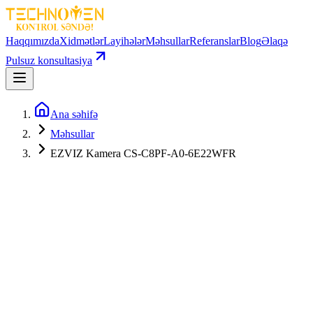
Haqqımızda
Xidmətlər
Layihələr
Məhsullar
Referanslar
Blog
Əlaqə
Pulsuz konsultasiya
Ana səhifə
Məhsullar
EZVIZ Kamera CS-C8PF-A0-6E22WFR