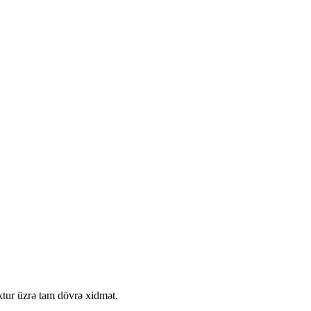
 üçün yüksək keyfiyyətli və funksional Wi-Fi kamera həllidir.
ktur üzrə tam dövrə xidmət.