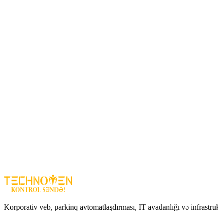
Wi-Fi router vasitəsilə mobil tətbiq üzərindən
Telefon və kompüterdən canlı izləmə
MicroSD və ya bulud yaddaş ilə qeyd
Harada istifadə olunur?
Ev və mənzil daxilində
Uşaq otağı (baby monitor)
Ev heyvanlarının izlənməsi
Ofis və kiçik biznes obyektləri
Üstünlüklər
360° panoramik nəzarət
– kor nöqtə qalmır
Ağıllı izləmə
– hərəkət edən obyekti izləyir
İkitərəfli səs
– uzaqdan danışmaq imkanı
Gecə görüntüsü
– qaranlıqda belə aydın video
Asan quraşdırma
– plug & play
EZVIZ CS-C6N-D0-8B4WF
– ev daxilində təhlükəsizlik və nəzarət
Korporativ veb, parkinq avtomatlaşdırması, IT avadanlığı və infrastru