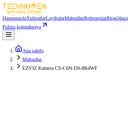
Haqqımızda
Xidmətlər
Layihələr
Məhsullar
Referanslar
Blog
Əlaqə
Pulsuz konsultasiya
Ana səhifə
Məhsullar
EZVIZ Kamera CS-C6N-D0-8B4WF