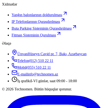
Xidmətlər
Yanğın balonlarının doldurulması
IP Telefonlarının Quraşdırılması
Buta Parking Sisteminin Quraşdırılması
Fitman Sisteminin Qurulması
Əlaqə
Ünvan
Hüseyn Cavid pr. 7, Bakı, Azərbaycan
Telefon
(012) 510 22 11
Mobil
(055) 510 22 11
E-mail
info@technomen.az
İş qrafiki
I-VI günlər, saat 09:00 - 18:00
©
2026
Technomen. Bütün hüquqlar qorunur.