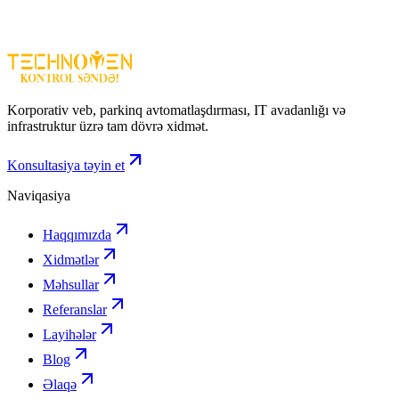
Mobil idarəetmə
– real-time nəzarət
EZVIZ CS-C6-A0-8C4WF
– ev daxilində təhlükəsizlik, nəzarət və
rahat istifadə üçün ağıllı və funksional Wi-Fi kamera həllidir.
Korporativ veb, parkinq avtomatlaşdırması, IT avadanlığı və
infrastruktur üzrə tam dövrə xidmət.
Konsultasiya təyin et
Naviqasiya
Haqqımızda
Xidmətlər
Məhsullar
Referanslar
Layihələr
Blog
Əlaqə