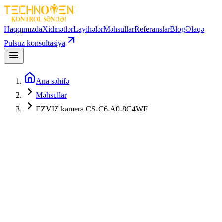
Haqqımızda
Xidmətlər
Layihələr
Məhsullar
Referanslar
Blog
Əlaqə
Pulsuz konsultasiya
Ana səhifə
Məhsullar
EZVIZ kamera CS-C6-A0-8C4WF