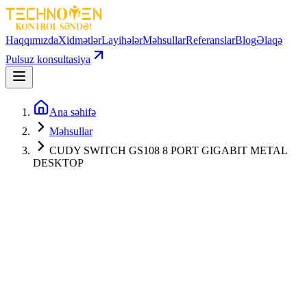
Haqqımızda
Xidmətlər
Layihələr
Məhsullar
Referanslar
Blog
Əlaqə
Pulsuz konsultasiya
Ana səhifə
Məhsullar
CUDY SWITCH GS108 8 PORT GIGABIT METAL
DESKTOP