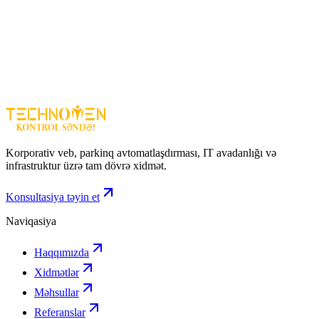
Plug & Play
– sadə və sürətli qoşulma
Metal korpus
– davamlı və soyutma üçün yaxşı
Aşağı enerji sərfiyyatı
LED indikatorlar
– şəbəkə statusunu göstərir
Səssiz işləmə
– səs çıxarmır
Geniş şəbəkə dəstəyi
Cudy GS108 8 Port Gigabit Switch
– ev və ofis şəbəkələrini
gücləndirmək üçün etibarlı, sürətli və uzunömürlü switch həllidir.\\
Korporativ veb, parkinq avtomatlaşdırması, IT avadanlığı və
infrastruktur üzrə tam dövrə xidmət.
Konsultasiya təyin et
Naviqasiya
Haqqımızda
Xidmətlər
Məhsullar
Referanslar