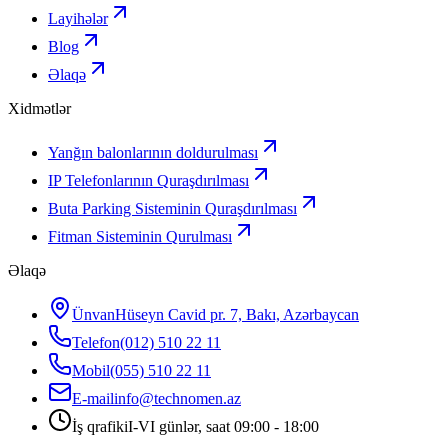
Layihələr
Blog
Əlaqə
Xidmətlər
Yanğın balonlarının doldurulması
IP Telefonlarının Quraşdırılması
Buta Parking Sisteminin Quraşdırılması
Fitman Sisteminin Qurulması
Əlaqə
Ünvan
Hüseyn Cavid pr. 7, Bakı, Azərbaycan
Telefon
(012) 510 22 11
Mobil
(055) 510 22 11
E-mail
info@technomen.az
İş qrafiki
I-VI günlər, saat 09:00 - 18:00