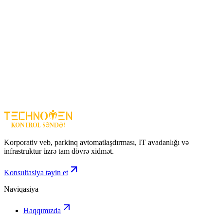
Çox az enerji sərfiyyatı (~0.5W) ()
Sadə quraşdırma (Plug & Play)
Sərfəli və praktik həll
Səssiz işləmə (fan yoxdur)
Qeyd
Bu model
Gigabit deyil (yalnız 100 Mbps)
– yüksək sürətli
internet üçün məhdud ola bilər
Böyük şəbəkələr və yüksək trafik üçün uyğun deyil
CUDY FS105D
– kiçik şəbəkələr və gündəlik istifadə üçün ideal,
sadə və büdcə dostu switch-dir.
Korporativ veb, parkinq avtomatlaşdırması, IT avadanlığı və
infrastruktur üzrə tam dövrə xidmət.
Konsultasiya təyin et
Naviqasiya
Haqqımızda