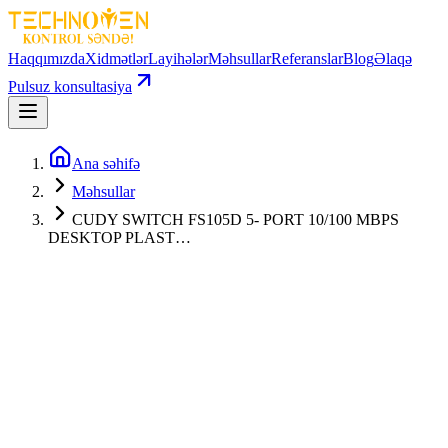
Haqqımızda
Xidmətlər
Layihələr
Məhsullar
Referanslar
Blog
Əlaqə
Pulsuz konsultasiya
Ana səhifə
Məhsullar
CUDY SWITCH FS105D 5- PORT 10/100 MBPS
DESKTOP PLAST…