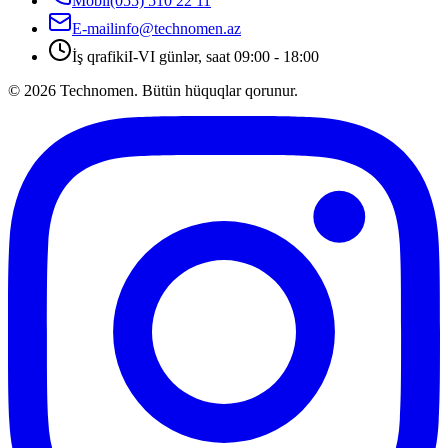
Mobil
(055) 510 22 11
E-mail
info@technomen.az
İş qrafiki
I-VI günlər, saat 09:00 - 18:00
©
2026
Technomen. Bütün hüquqlar qorunur.