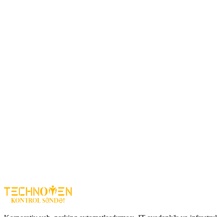
Material:
möhkəm və davamlı plastik korpus
Bağlantı:
oxu cihazı ilə asan inteqrasiya
Quraşdırma:
divar və ya masa üzərində istifadəyə uyğundur
Rəng:
klassik dizayn, istənilən mühitə uyğun
Harada istifadə olunur?
Ofis və biznes mərkəzləri
Ticarət mərkəzləri və mağazalar
Ev və fərdi obyektlər
Giriş-çıxış nəzarət sistemləri üçün uyğun
Üstünlüklər
Asan quraşdırma və istifadəsi
Davamlı material və etibarlı performans
Kartlı giriş sistemi ilə inteqrasiya imkanı
Sadə və professional dizayn
Bcom qarşılıq Sadə 84203CP – giriş-çıxış nəzarəti üçün etibarlı, f