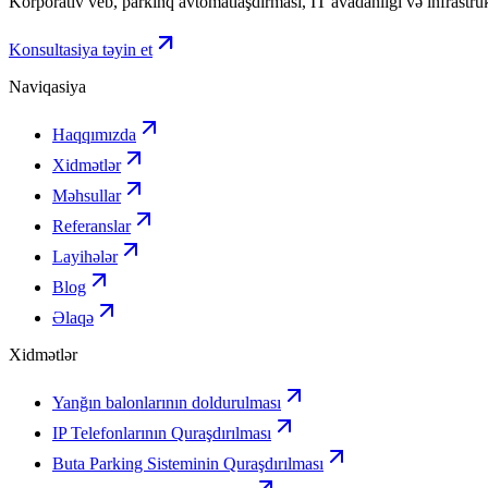
Korporativ veb, parkinq avtomatlaşdırması, IT avadanlığı və infrastru
Konsultasiya təyin et
Naviqasiya
Haqqımızda
Xidmətlər
Məhsullar
Referanslar
Layihələr
Blog
Əlaqə
Xidmətlər
Yanğın balonlarının doldurulması
IP Telefonlarının Quraşdırılması
Buta Parking Sisteminin Quraşdırılması