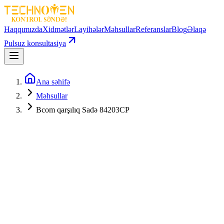
Haqqımızda
Xidmətlər
Layihələr
Məhsullar
Referanslar
Blog
Əlaqə
Pulsuz konsultasiya
Ana səhifə
Məhsullar
Bcom qarşılıq Sadə 84203CP