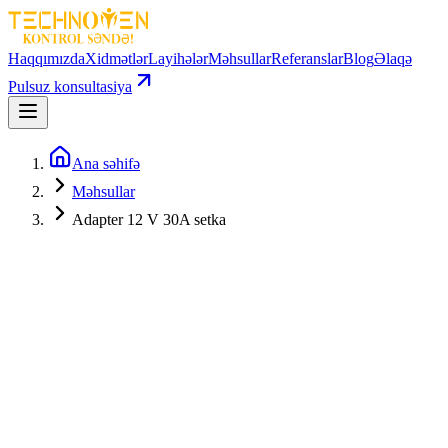
Haqqımızda
Xidmətlər
Layihələr
Məhsullar
Referanslar
Blog
Əlaqə
Pulsuz konsultasiya
Ana səhifə
Məhsullar
Adapter 12 V 30A setka