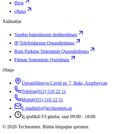
Blog
Əlaqə
Xidmətlər
Yanğın balonlarının doldurulması
IP Telefonlarının Quraşdırılması
Buta Parking Sisteminin Quraşdırılması
Fitman Sisteminin Qurulması
Əlaqə
Ünvan
Hüseyn Cavid pr. 7, Bakı, Azərbaycan
Telefon
(012) 510 22 11
Mobil
(055) 510 22 11
E-mail
info@technomen.az
İş qrafiki
I-VI günlər, saat 09:00 - 18:00
©
2026
Technomen. Bütün hüquqlar qorunur.