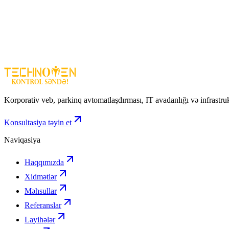
Stabil DC 12V 30A enerji təminatı
Qısaqapanmaya, istiliyə və həddindən artıq gərginliyə qarşı qor
Uyğunluğu geniş – yüksək güclü cihazlar üçün
Setka ventilyasiyalı – davamlı işləmə
Asan istifadə və quraşdırma
Adapter 12V 30A Setka – yüksək güclü və etibarlı enerji həlli ilə e
Korporativ veb, parkinq avtomatlaşdırması, IT avadanlığı və infrastru
Konsultasiya təyin et
Naviqasiya
Haqqımızda
Xidmətlər
Məhsullar
Referanslar
Layihələr