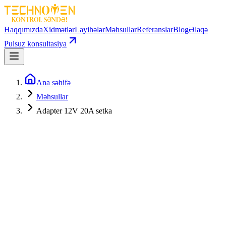
Haqqımızda
Xidmətlər
Layihələr
Məhsullar
Referanslar
Blog
Əlaqə
Pulsuz konsultasiya
Ana səhifə
Məhsullar
Adapter 12V 20A setka