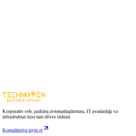
Ev və ofis yüksək enerji tələb edən cihazlar
LED işıqlar və təhlükəsizlik sistemləri (kameralar, DVR/NVR)
Ticarət və sənaye obyektləri üçün enerji təminatı
Üstünlüklər
Stabil DC 12V 20A enerji təminatı
Qısaqapanmaya, istiliyə və həddindən artıq gərginliyə qarşı
qoruma
Uyğunluğu geniş – yüksək güclü cihazlar üçün
Setka ventilyasiyalı – davamlı işləmə
Asan istifadə və quraşdırma
Adapter 12V 20A Setka – yüksək güclü və etibarlı enerji həlli ilə
elektron və sənaye cihazlarının təhlükəsizliyini təmin edir.
Korporativ veb, parkinq avtomatlaşdırması, IT avadanlığı və
infrastruktur üzrə tam dövrə xidmət.
Konsultasiya təyin et