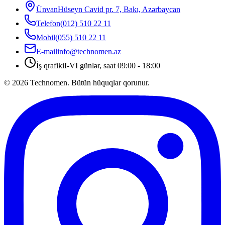
Ünvan
Hüseyn Cavid pr. 7, Bakı, Azərbaycan
Telefon
(012) 510 22 11
Mobil
(055) 510 22 11
E-mail
info@technomen.az
İş qrafiki
I-VI günlər, saat 09:00 - 18:00
©
2026
Technomen. Bütün hüquqlar qorunur.