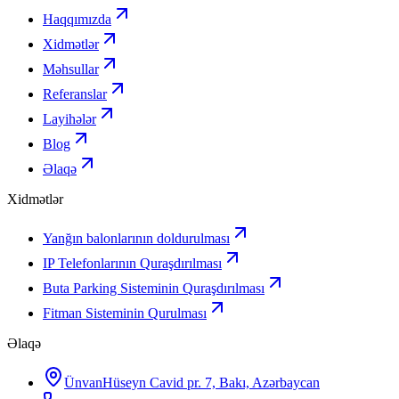
Haqqımızda
Xidmətlər
Məhsullar
Referanslar
Layihələr
Blog
Əlaqə
Xidmətlər
Yanğın balonlarının doldurulması
IP Telefonlarının Quraşdırılması
Buta Parking Sisteminin Quraşdırılması
Fitman Sisteminin Qurulması
Əlaqə
Ünvan
Hüseyn Cavid pr. 7, Bakı, Azərbaycan