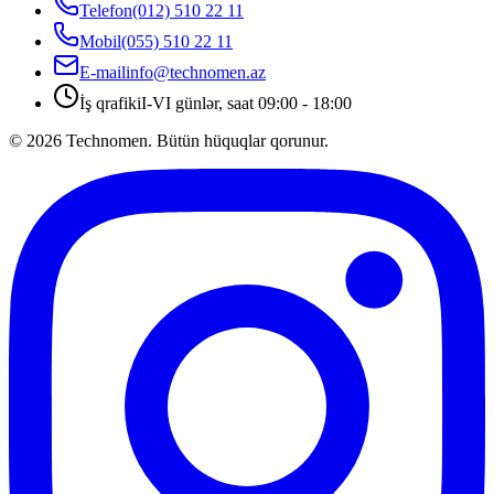
Telefon
(012) 510 22 11
Mobil
(055) 510 22 11
E-mail
info@technomen.az
İş qrafiki
I-VI günlər, saat 09:00 - 18:00
©
2026
Technomen. Bütün hüquqlar qorunur.