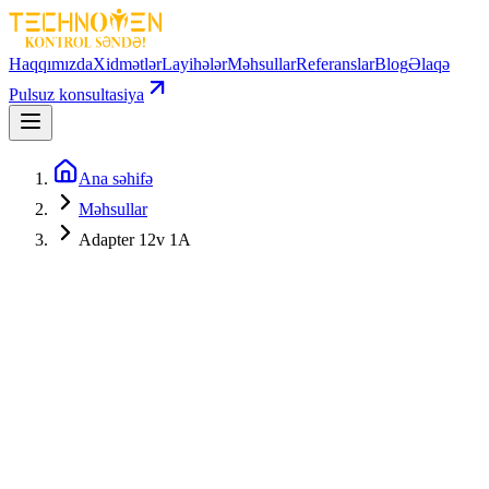
Haqqımızda
Xidmətlər
Layihələr
Məhsullar
Referanslar
Blog
Əlaqə
Pulsuz konsultasiya
Ana səhifə
Məhsullar
Adapter 12v 1A