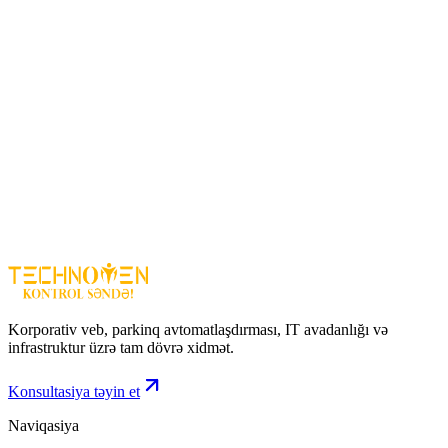
Ev və ofis kiçik elektron cihazları
Təhlükəsizlik kameraları və DVR/NVR sistemləri
LED işıqlar və şəbəkə cihazları
Üstünlüklər
Stabil DC 12V 1A enerji təminatı
Qısaqapanmaya və həddindən artıq gərginliyə qarşı qoruma
Uyğunluğu geniş – müxtəlif kiçik cihazlar üçün
Kompakt və portativ dizayn
Asan quraşdırma və istifadə
Adapter 12V 1A – kiçik elektron cihazlar üçün etibarlı,
kompakt və funksional enerji həllidir.
Korporativ veb, parkinq avtomatlaşdırması, IT avadanlığı və
infrastruktur üzrə tam dövrə xidmət.
Konsultasiya təyin et
Naviqasiya