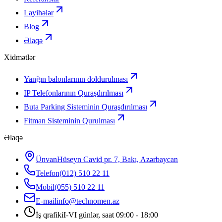
Layihələr
Blog
Əlaqə
Xidmətlər
Yanğın balonlarının doldurulması
IP Telefonlarının Quraşdırılması
Buta Parking Sisteminin Quraşdırılması
Fitman Sisteminin Qurulması
Əlaqə
Ünvan
Hüseyn Cavid pr. 7, Bakı, Azərbaycan
Telefon
(012) 510 22 11
Mobil
(055) 510 22 11
E-mail
info@technomen.az
İş qrafiki
I-VI günlər, saat 09:00 - 18:00