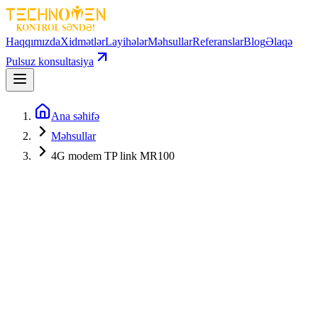
Haqqımızda
Xidmətlər
Layihələr
Məhsullar
Referanslar
Blog
Əlaqə
Pulsuz konsultasiya
Ana səhifə
Məhsullar
4G modem TP link MR100