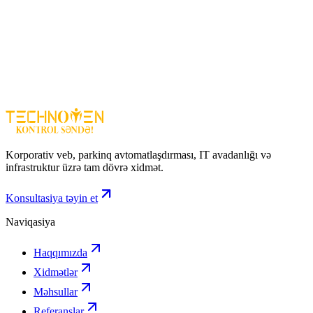
Ev və ofis interneti
Kamera və təhlükəsizlik sistemləri üçün internet
Daşınan internet həlli (SIM ilə)
Fiber internet olmayan ərazilər
Qeyd:
Bu model yalnız
2.4 GHz Wi-Fi dəstəkləyir
, 5 GHz yoxdur
TP-Link TL-MR100
— sərfəli qiymət, sadə istifadə və stabil 4G
internet axtaranlar üçün ideal modem/router seçimidir.
Korporativ veb, parkinq avtomatlaşdırması, IT avadanlığı və
infrastruktur üzrə tam dövrə xidmət.
Konsultasiya təyin et
Naviqasiya
Haqqımızda
Xidmətlər
Məhsullar
Referanslar