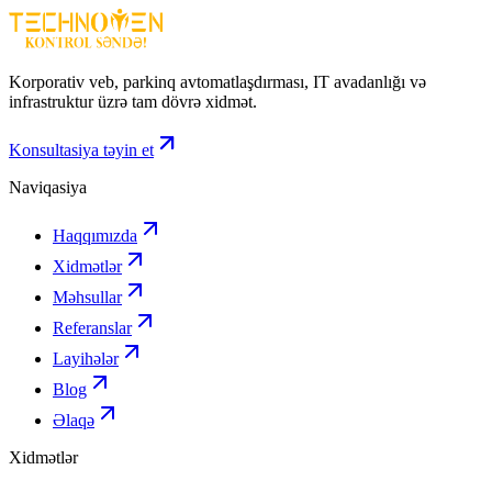
Təmassız ödəniş və mobil tətbiqetmə inteqrasiyası
.
Korporativ veb, parkinq avtomatlaşdırması, IT avadanlığı və
infrastruktur üzrə tam dövrə xidmət.
Konsultasiya təyin et
Naviqasiya
Haqqımızda
Xidmətlər
Məhsullar
Referanslar
Layihələr
Blog
Əlaqə
Xidmətlər