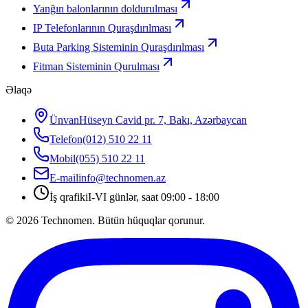
Yanğın balonlarının doldurulması
IP Telefonlarının Quraşdırılması
Buta Parking Sisteminin Quraşdırılması
Fitman Sisteminin Qurulması
Əlaqə
Ünvan
Hüseyn Cavid pr. 7, Bakı, Azərbaycan
Telefon
(012) 510 22 11
Mobil
(055) 510 22 11
E-mail
info@technomen.az
İş qrafiki
I-VI günlər, saat 09:00 - 18:00
©
2026
Technomen. Bütün hüquqlar qorunur.