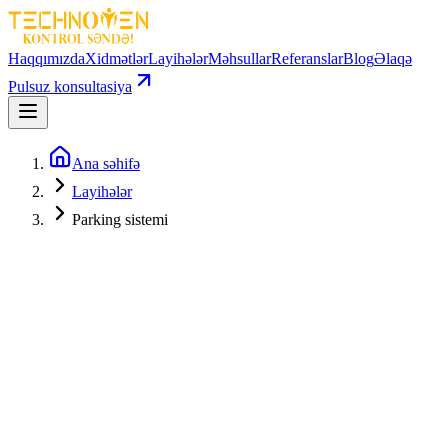
Haqqımızda
Xidmətlər
Layihələr
Məhsullar
Referanslar
Blog
Əlaqə
Pulsuz konsultasiya
Ana səhifə
Layihələr
Parking sistemi