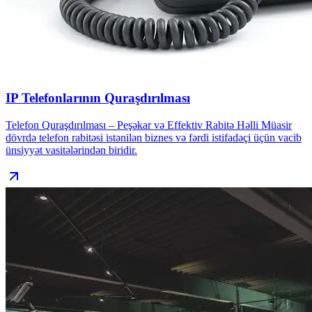
IP Telefonlarının Quraşdırılması
Telefon Quraşdırılması – Peşəkar və Effektiv Rabitə Həlli Müasir
dövrdə telefon rabitəsi istənilən biznes və fərdi istifadəçi üçün vacib
ünsiyyət vasitələrindən biridir.