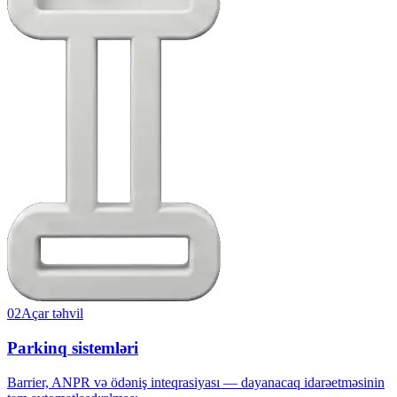
02
Açar təhvil
Parkinq sistemləri
Barrier, ANPR və ödəniş inteqrasiyası — dayanacaq idarəetməsinin