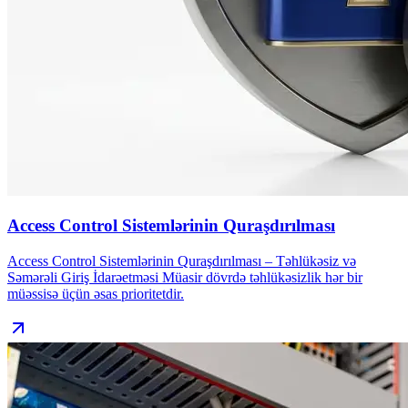
Access Control Sistemlərinin Quraşdırılması
Access Control Sistemlərinin Quraşdırılması – Təhlükəsiz və
Səmərəli Giriş İdarəetməsi Müasir dövrdə təhlükəsizlik hər bir
müəssisə üçün əsas prioritetdir.