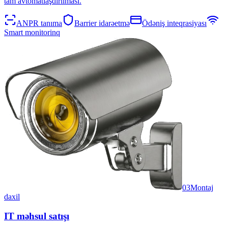
tam avtomatlaşdırılması.
ANPR tanıma
Barrier idarəetmə
Ödəniş inteqrasiyası
Smart monitorinq
03
Montaj
daxil
IT məhsul satışı