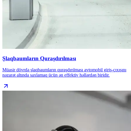
Şlaqbaumların Quraşdırılması
Müasir dövrdə şlaqbaumların quraşdırılması avtomobil giriş-çıxışını
nəzarət altında saxlamaq üçün ən effektiv həllərdən biridir.