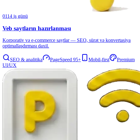
01
14 iş günü
Veb saytların hazırlanması
Korporativ və e-commerce saytlar — SEO, sürət və konvertasiya
optimallaşdırması daxil.
SEO & analitika
PageSpeed 95+
Mobil-first
Premium
UI/UX