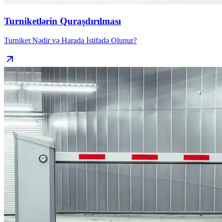
Turniketlərin Quraşdırılması
Turniket Nədir və Harada İstifadə Olunur?