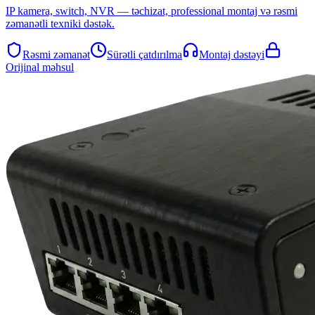
IP kamera, switch, NVR — təchizat, professional montaj və rəsmi
zəmanətli texniki dəstək.
Rəsmi zəmanət
Sürətli çatdırılma
Montaj dəstəyi
Orijinal məhsul