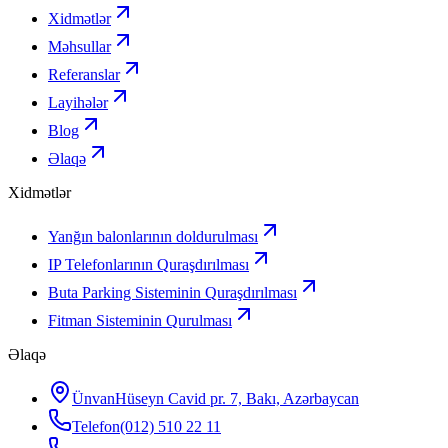
Xidmətlər
Məhsullar
Referanslar
Layihələr
Blog
Əlaqə
Xidmətlər
Yanğın balonlarının doldurulması
IP Telefonlarının Quraşdırılması
Buta Parking Sisteminin Quraşdırılması
Fitman Sisteminin Qurulması
Əlaqə
Ünvan
Hüseyn Cavid pr. 7, Bakı, Azərbaycan
Telefon
(012) 510 22 11