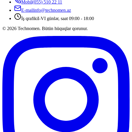
Mobil
(055) 510 22 11
E-mail
info@technomen.az
İş qrafiki
I-VI günlər, saat 09:00 - 18:00
©
2026
Technomen. Bütün hüquqlar qorunur.