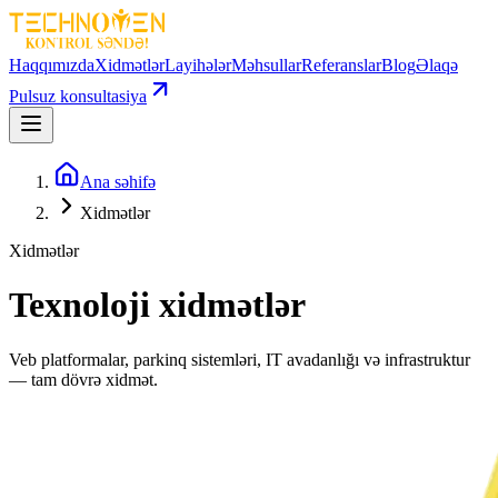
Haqqımızda
Xidmətlər
Layihələr
Məhsullar
Referanslar
Blog
Əlaqə
Pulsuz konsultasiya
Ana səhifə
Xidmətlər
Xidmətlər
Texnoloji xidmətlər
Veb platformalar, parkinq sistemləri, IT avadanlığı və infrastruktur
— tam dövrə xidmət.