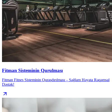
Fitman Sisteminin Qurulması
Fitman Fitnes Sisteminin Quraşdırılması – Sağlam Həyata Rəqəmsal
Dəstək!