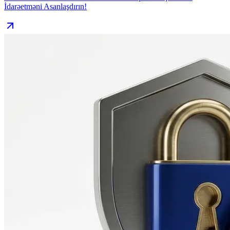
İdarəetməni Asanlaşdırın!