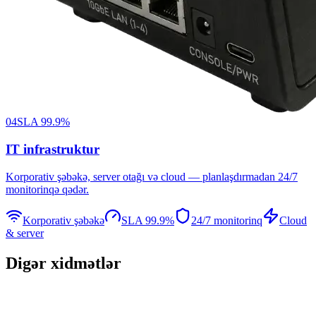
04
SLA 99.9%
IT infrastruktur
Korporativ şəbəkə, server otağı və cloud — planlaşdırmadan 24/7
monitorinqə qədər.
Korporativ şəbəkə
SLA 99.9%
24/7 monitorinq
Cloud
& server
Digər xidmətlər